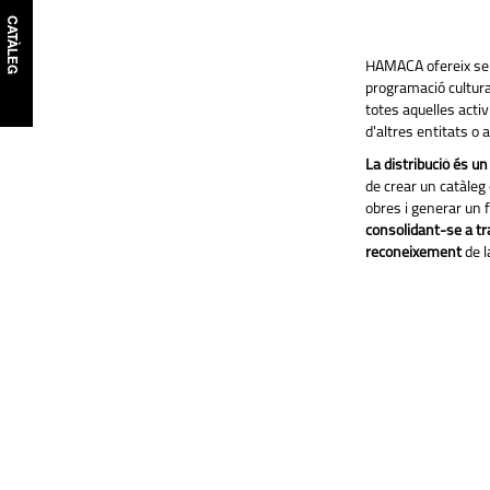
CATÀLEG
HAMACA ofereix serv
programació cultural
totes aquelles acti
d'altres entitats o 
La distribució és u
de crear un catàleg 
obres i generar un f
consolidant-se a tr
reconeixement
de l