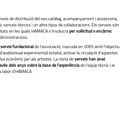
eis de distribució del seu catàleg, acompanyament i assessoria,
, serveis tècnics i un altre tipus de col·laboracions. Els serveis són
vitats en les quals HAMACA s'involucra
per sol·licitud o encàrrec
administracions.
n servei fundacional
de l'associació, nascuda en 2005 amb l'objectiu
d'audiovisual experimental estatal, activar la circulació d'aquestes
lux econòmic per als artistes. La resta de
serveis han anat
avés dels anys sobre la base de l'experiència
de l'equip tècnic i el
a labor d'HAMACA.