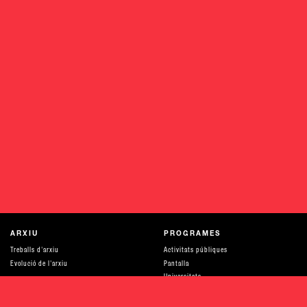
ARXIU
PROGRAMES
Treballs d'arxiu
Activitats públiques
Evolució de l'arxiu
Pantalla
Universitats
Recursos per a aprendre
Recerca