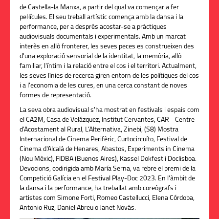
de Castella-la Manxa, a partir del qual va començar a fer
pel·lícules. El seu treball artístic comença amb la dansa i la
performance, per a després acostar-se a pràctiques
audiovisuals documentals i experimentals. Amb un marcat
interès en allò fronterer, les seves peces es construeixen des
d'una exploració sensorial de la identitat, la memòria, allò
familiar, l'íntim i la relació entre el cos i el territori. Actualment,
les seves línies de recerca giren entorn de les polítiques del cos
i a l'economia de les cures, en una cerca constant de noves
formes de representació.
La seva obra audiovisual s'ha mostrat en festivals i espais com
el CA2M, Casa de Velázquez, Institut Cervantes, CAR - Centre
d'Acostament al Rural, L’Alternativa, Zinebi, (S8) Mostra
Internacional de Cinema Perifèric, Curtocircuíto, Festival de
Cinema d'Alcalá de Henares, Abastos, Experiments in Cinema
(Nou Mèxic), FIDBA (Buenos Aires), Kassel Dokfest i Doclisboa.
Devocions, codirigida amb María Serna, va rebre el premi de la
Competició Galícia en el Festival Play-Doc 2023. En l'àmbit de
la dansa i la performance, ha treballat amb coreògrafs i
artistes com Simone Forti, Romeo Castellucci, Elena Córdoba,
Antonio Ruz, Daniel Abreu o Janet Novás.