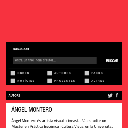
BUSCADOR
BUSCAR
OBRES
AUTORES
PACKS
NOTÍCIES
PROJECTES
ALTRES
AUTORS
ÁNGEL MONTERO
Ángel Montero és artista visual i cineasta. Va estudiar un
Màster en Pràctica Escènica i Cultura Visual en la Universitat