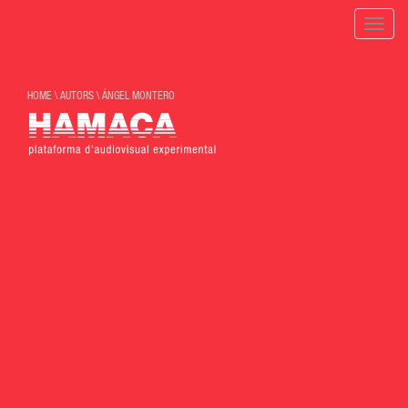
Toggle
naviga
HOME
\
AUTORS
\
ÁNGEL MONTERO