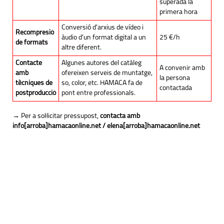
superada la
primera hora
Conversió d'arxius de vídeo i
Recompresió
àudio d'un format digital a un
25 €/h
de formats
altre diferent.
Contacte
Algunes autores del catàleg
A convenir amb
amb
ofereixen serveis de muntatge,
la persona
tècniques de
so, color, etc. HAMACA fa de
contactada
postproducció
pont entre professionals.
→ Per a sol·licitar pressupost,
contacta amb
info[arroba]hamacaonline.net / elena[arroba]hamacaonline.net