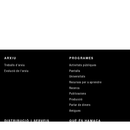
ARXIU
PROGRAMES
Treballs d'arxiu
Activitats públiques
Evolució de l'arxiu
Pantalla
Universitats
Recursos per a aprendre
Recerca
Publicacions
Producció
Parlar de diners
Amigues
DISTRIBUCIÓ I SERVEIS
QUÈ ÉS HAMACA
Distribució i tarifes
equip