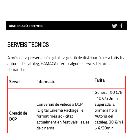
DISTRIBUCIÓ I SERVEIS
SERVEIS TÈCNICS
A més de la preservació digital i la gestió de distribució per a totis lis
autoris del catàleg, HAMACA ofereix alguns serveis tècnics a
demanda:
Tarifa
Servei
Informació
General: 50 €/h
i 10 €/30min
Conversió de vídeos a DCP
superada la
(Digital Cinema Package), el
primera hora
Creació de
format més sol·licitat
Autoris del
DCP
actualment en festivals i sales
catàleg: 30 €/h i
de cinema.
5 €/30min