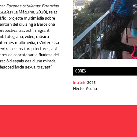
icar
Escenas catalanas: Errancias
xuales
(La Máquina, 2020), relat
fic i projecte multimèdia sobre
l'entorn del cruising a Barcelona
erspectiva travestí i migrant.
mb fotografia, vídeo, música
taformes multimèdia, i s'interessa
entre cossos i arquitectures, així
res de concatenar la fluïdesa del
ització d'espais des d'una mirada
desobediència sexual travestí.
OBRES
Inti Siki
2015
Héctor Acuña