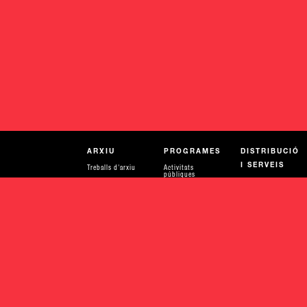
ARXIU
PROGRAMES
DISTRIBUCIÓ
I SERVEIS
Treballs d'arxiu
Activitats
públiques
Evolució de
Distribució i
l'arxiu
Pantalla
tarifes
Universitats
ACOMPANYAMENT
I ASSESSORIES
Recursos per a
aprendre
Serveis tècnics
Recerca
Col·laboracions
Publicacions
Producció
Parlar de diners
Amigues