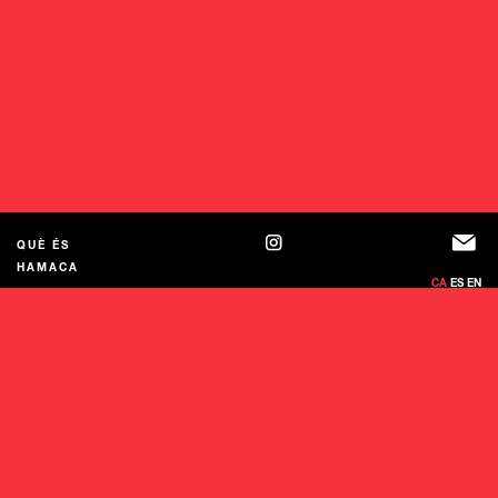
QUÈ ÉS
HAMACA
CA
ES
EN
equip
Newsletter
Xarxes i suports