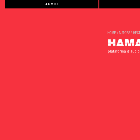
ARXIU
HOME
\
AUTORS
\
HÉC