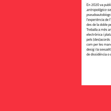
En 2020 va publ
antropológico-se
pseudoautobiogrà
l'experiència de 
des de la doble p
Treballa a més a
electrònica i pla
pels (des)acords 
com per les mane
desig i la sexual
de dissidència o 