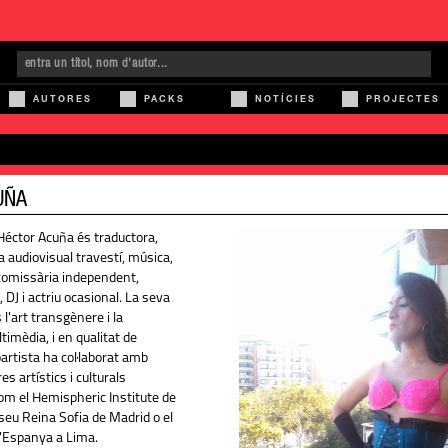
AUTORES
PACKS
NOTÍCIES
PROJECTES
UÑA
éctor Acuña és traductora,
ta audiovisual travestí, música,
comissària independent,
, DJ i actriu ocasional. La seva
 l'art transgènere i la
imèdia, i en qualitat de
artista ha col·laborat amb
 artístics i culturals
com el Hemispheric Institute de
seu Reina Sofia de Madrid o el
d'Espanya a Lima.