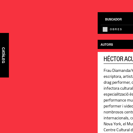
BUSCADOR
OBRES
AUTORS
CATÀLEG
HÉCTOR AC
Frau Diamanda/H
escriptora, artis
drag performer, 
infectora cultural
especialització és
performance mult
performer i video
nombrosos centres
internacionals, 
Nova York, el Mu
Centre Cultural 