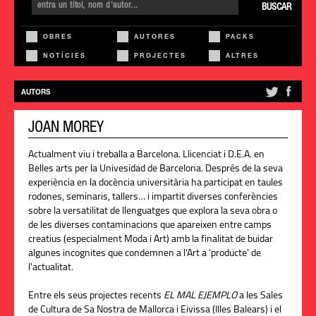
BUSCAR
OBRES
AUTORES
PACKS
NOTÍCIES
PROJECTES
ALTRES
AUTORS
JOAN MOREY
Actualment viu i treballa a Barcelona. Llicenciat i D.E.A. en
Belles arts per la Univesidad de Barcelona. Després de la seva
experiència en la docència universitària ha participat en taules
rodones, seminaris, tallers… i impartit diverses conferències
sobre la versatilitat de llenguatges que explora la seva obra o
de les diverses contaminacions que apareixen entre camps
creatius (especialment Moda i Art) amb la finalitat de buidar
algunes incognites que condemnen a l'Art a ‘producte’ de
l'actualitat.
Entre els seus projectes recents
EL MAL EJEMPLO
a les Sales
de Cultura de Sa Nostra de Mallorca i Eivissa (Illes Balears) i el