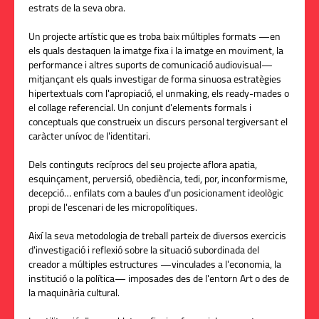
estrats de la seva obra.
Un projecte artístic que es troba baix múltiples formats —en
els quals destaquen la imatge fixa i la imatge en moviment, la
performance i altres suports de comunicació audiovisual—
mitjançant els quals investigar de forma sinuosa estratègies
hipertextuals com l'apropiació, el unmaking, els ready-mades o
el collage referencial. Un conjunt d'elements formals i
conceptuals que construeix un discurs personal tergiversant el
caràcter unívoc de l'identitari.
Dels continguts recíprocs del seu projecte aflora apatia,
esquinçament, perversió, obediència, tedi, por, inconformisme,
decepció… enfilats com a baules d'un posicionament ideològic
propi de l'escenari de les micropolítiques.
Així la seva metodologia de treball parteix de diversos exercicis
d'investigació i reflexió sobre la situació subordinada del
creador a múltiples estructures —vinculades a l'economia, la
institució o la política— imposades des de l'entorn Art o des de
la maquinària cultural.