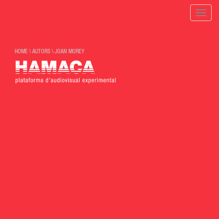
Toggle
naviga
HOME
\
AUTORS
\
JOAN MOREY