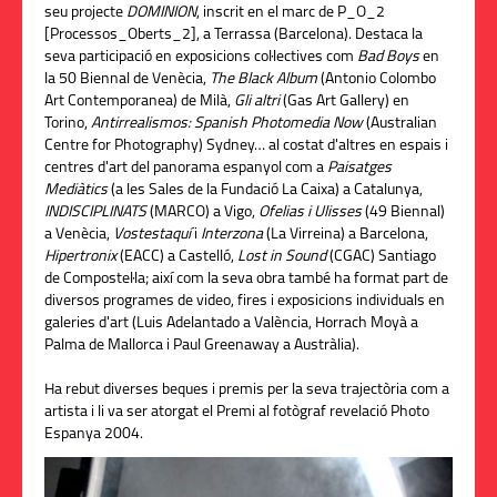
seu projecte
DOMINION
, inscrit en el marc de P_O_2
[Processos_Oberts_2], a Terrassa (Barcelona). Destaca la
seva participació en exposicions col·lectives com
Bad Boys
en
la 50 Biennal de Venècia,
The Black Album
(Antonio Colombo
Art Contemporanea) de Milà,
Gli altri
(Gas Art Gallery) en
Torino,
Antirrealismos: Spanish Photomedia Now
(Australian
Centre for Photography) Sydney… al costat d'altres en espais i
centres d'art del panorama espanyol com a
Paisatges
Mediàtics
(a les Sales de la Fundació La Caixa) a Catalunya,
INDISCIPLINATS
(MARCO) a Vigo,
Ofelias i Ulisses
(49 Biennal)
a Venècia,
Vostestaquí
i
Interzona
(La Virreina) a Barcelona,
Hipertronix
(EACC) a Castelló,
Lost in Sound
(CGAC) Santiago
de Compostel·la; així com la seva obra també ha format part de
diversos programes de video, fires i exposicions individuals en
galeries d'art (Luis Adelantado a València, Horrach Moyà a
Palma de Mallorca i Paul Greenaway a Austràlia).
Ha rebut diverses beques i premis per la seva trajectòria com a
artista i li va ser atorgat el Premi al fotògraf revelació Photo
Espanya 2004.