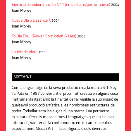
Ejercicio de Subordinación Nº 1 (en solitaire/performance)
2004
Joan Morey
Nueva Ola o Desencert
2004
Joan Morey
To Die For... (Power, Corruption & Lies)
2003
Joan Morey
La Joie de Vivre
1999
Joan Morey
STATEMENT
Com a engranatge de la seva producció crea la marca STP|Soy
Tu Puta en 1997 convertint el propi ‘fet’ creatiu en alguna cosa
instrumentalitzat amb la finalitat de fer visible la submissió de
qualsevol producció artística a les nombroses estructures de
poder. Treballar sota les sigles d'una marca li va permetre
explorar diferents mecanismes i llenguatges que, en la seva
interacció, van fer de la contaminació entre camps creatius —
especialment Moda i Art— la configuració dels diversos