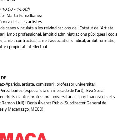
va Soria
y 10:00 - 14:00h
cio i Marta Pérez Ibáñez
mica dels i les artistes
de casos vinculats a les reivindicacions de l'Estatut de l'Artista:
utari, àmbit professional, àmbit d'administracions públiques i codis
, àmbit contractual, àmbit associatiu i sindical, àmbit formatiu,
or i propietat intel·lectual
 DE
pez-Aparicio: artista, comissari i professor universitari
érez Ibáñez (especialista en mercado de l’art), Eva Soria
n drets d’autor, professora universitària i coordinadora de arts
ut Ramon Llull) i Borja Álvarez Rubio (Subdirector General de
ales y Mecenazgo, MECD).