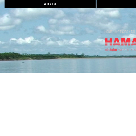
ARXIU
HOME
\
NOTÍCIES
\
TAL