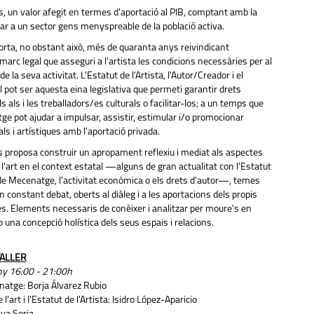
s, un valor afegit en termes d'aportació al PIB, comptant amb la
ar a un sector gens menyspreable de la població activa.
porta, no obstant això, més de quaranta anys reivindicant
marc legal que asseguri a l'artista les condicions necessàries per al
la seva activitat. L'Estatut de l'Artista, l'Autor/Creador i el
l pot ser aquesta eina legislativa que permeti garantir drets
s als i les treballadors/es culturals o facilitar-los; a un temps que
ge pot ajudar a impulsar, assistir, estimular i/o promocionar
ls i artístiques amb l'aportació privada.
 proposa construir un apropament reflexiu i mediat als aspectes
 l'art en el context estatal —alguns de gran actualitat con l'Estatut
ei de Mecenatge, l'activitat econòmica o els drets d'autor—, temes
 constant debat, oberts al diàleg i a les aportacions dels propis
es. Elements necessaris de conèixer i analitzar per moure's en
b una concepció holística dels seus espais i relacions.
ALLER
ny 16:00 - 21:00h
atge: Borja Álvarez Rubio
'art i l'Estatut de l'Artista: Isidro López-Aparicio