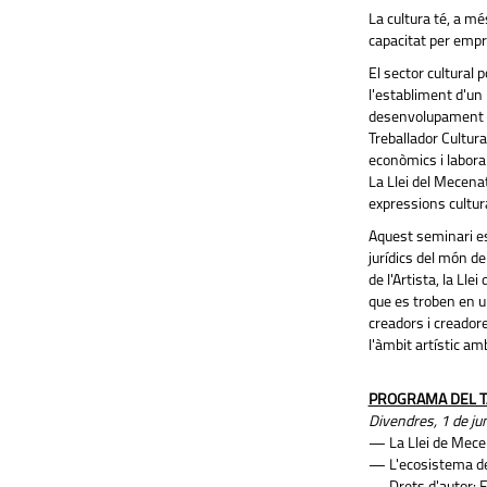
La cultura té, a mé
capacitat per empr
El sector cultural 
l'establiment d'un 
desenvolupament de 
Treballador Cultura
econòmics i laboral
La Llei del Mecenat
expressions cultura
Aquest seminari es
jurídics del món de
de l'Artista, la Ll
que es troben en un
creadors i creador
l'àmbit artístic am
PROGRAMA DEL T
Divendres, 1 de ju
— La Llei de Mecen
— L'ecosistema de l