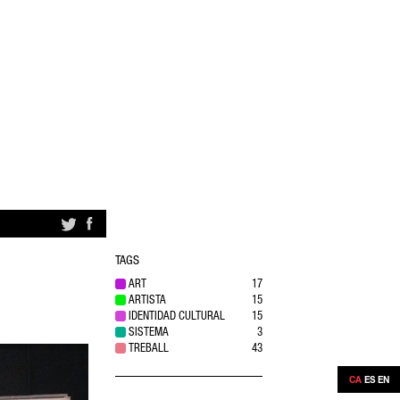
TAGS
ART
17
ARTISTA
15
IDENTIDAD CULTURAL
15
SISTEMA
3
TREBALL
43
CA
ES
EN