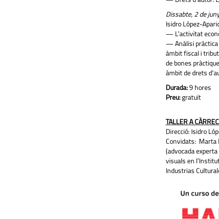
— Drets d'autor: E
Dissabte, 2 de jun
Isidro López-Apari
— L'activitat econò
— Anàlisi pràctica 
àmbit fiscal i trib
de bones pràctiques
àmbit de drets d'aut
Durada:
9 hores
Preu:
gratuït
TALLER A CÀRREC
Direcció: Isidro Ló
Convidats: Marta P
(advocada experta e
visuals en l’Instit
Industrias Cultur