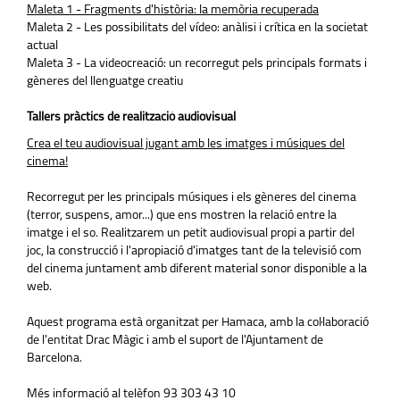
Maleta 1 - Fragments d'història: la memòria recuperada
Maleta 2 - Les possibilitats del vídeo: anàlisi i crítica en la societat
actual
Maleta 3 - La videocreació: un recorregut pels principals formats i
gèneres del llenguatge creatiu
Tallers pràctics de realització audiovisual
Crea el teu audiovisual jugant amb les imatges i músiques del
cinema!
Recorregut per les principals músiques i els gèneres del cinema
(terror, suspens, amor...) que ens mostren la relació entre la
imatge i el so. Realitzarem un petit audiovisual propi a partir del
joc, la construcció i l'apropiació d'imatges tant de la televisió com
del cinema juntament amb diferent material sonor disponible a la
web.
Aquest programa està organitzat per Hamaca, amb la col·laboració
de l'entitat Drac Màgic i amb el suport de l'Ajuntament de
Barcelona.
Més informació al telèfon 93 303 43 10