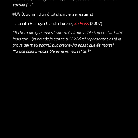
sortida (...)”
#UNIÓ:
Somni d'unió total amb el ser estimat
→ Cecilia Barriga i Claudia Lorenz,
Im Fluss
(2007)
“Tothom diu que aquest somni és impossible i no obstant això
insisteix… 'Ja no sóc jo sense tu'. L'el duel representat està la
prova del meu somni; puc creure-ho posat que és mortal
(l'única cosa impossible és la immortalitat)”
“Who of the two will be alone one day? […] We shared many
things in life. That has made us bond. While we still fee
warmth for each other all that won't get lost”
(extret del film).
Agraïments: Cloe Masotta, Eli Lloveras, Kikol Grau i Daniel
Pitarch.