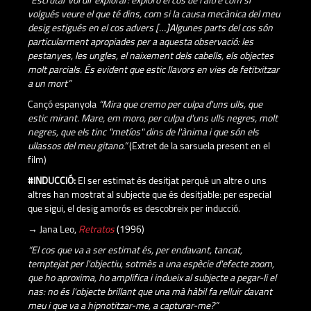
“Escrutar vol dir explorar: exploro el cos de l'altre com si
volgués veure el que té dins, com si la causa mecànica del meu
desig estigués en el cos advers […]Algunes parts del cos són
particularment apropiades per a aquesta observació: les
pestanyes, les ungles, el naixement dels cabells, els objectes
molt parcials. És evident que estic llavors en vies de fetitxitzar
a un mort”
Cançó espanyola
“Mira que cremo per culpa d'uns ulls, que
estic mirant. Mare, em moro, per culpa d'uns ulls negres, molt
negres, que els tinc "metíos" dins de l'ànima i que són els
ullassos del meu gitano.”
(Extret de la sarsuela present en el
film)
#INDUCCIÓ:
El ser estimat és desitjat perquè un altre o uns
altres han mostrat al subjecte que és desitjable: per especial
que sigui, el desig amorós es descobreix per inducció.
→ Jana Leo,
Retratos
(1996)
“El cos que va a ser estimat és, per endavant, tancat,
temptejat per l'objectiu, sotmès a una espècie d'efecte zoom,
que ho aproxima, ho amplifica i indueix al subjecte a pegar-li el
nas: no és l'objecte brillant que una mà hàbil fa relluir davant
meu i que va a hipnotitzar-me, a capturar-me?”