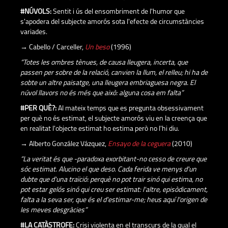
#NÚVOLS:
Sentit i ús del ensombriment de l'humor que
s'apodera del subjecte amorós sota l'efecte de circumstàncies
variades.
→ Cabello / Carceller,
Un beso
(1996)
“Totes les ombres tènues, de causa lleugera, incerta, que
passen per sobre de la relació, canvien la llum, el relleu; hi ha de
sobte un altre paisatge, una lleugera embriaguesa negra. El
núvol llavors no és més que això: alguna cosa em falta”
#PER QUÈ?:
Al mateix temps que es pregunta obsessivament
per què no és estimat, el subjecte amorós viu en la creença que
en realitat l'objecte estimat ho estima però no l'hi diu.
→ Alberto González Vázquez,
Ensayo de la ceguera
(2010)
“La veritat és que -paradoxa exorbitant-no cesso de creure que
sóc estimat. Alucino el que deso. Cada ferida ve menys d'un
dubte que d'una traïció: perquè no pot trair sinó qui estima, no
pot estar gelós sinó qui creu ser estimat: l'altre, episòdicament,
falta a la seva ser, que és el d'estimar-me; heus aquí l'origen de
les meves desgràcies”
#LA CATÀSTROFE:
Crisi violenta en el transcurs de la qual el