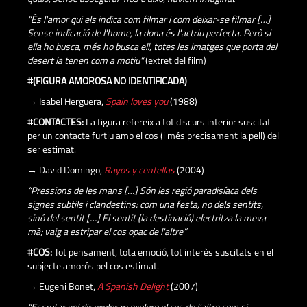
“És l'amor qui els indica com filmar i com deixar-se filmar […]
Sense indicació de l'home, la dona és l'actriu perfecta. Però si
ella ho busca, més ho busca ell, totes les imatges que porta del
desert la tenen com a motiu"
(extret del film)
#(FIGURA AMOROSA NO IDENTIFICADA)
→ Isabel Herguera,
Spain loves you
(1988)
#CONTACTES:
La figura refereix a tot discurs interior suscitat
per un contacte furtiu amb el cos (i més precisament la pell) del
ser estimat.
→ David Domingo,
Rayos y centellas
(2004)
“Pressions de les mans […] Són les regió paradisíaca dels
signes subtils i clandestins: com una festa, no dels sentits,
sinó del sentit […] El sentit (la destinació) electritza la meva
mà; vaig a estripar el cos opac de l'altre”
#COS:
Tot pensament, tota emoció, tot interès suscitats en el
subjecte amorós pel cos estimat.
→ Eugeni Bonet,
A Spanish Delight
(2007)