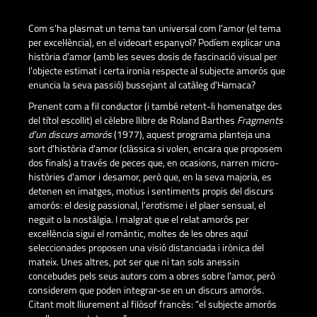
Com s'ha plasmat un tema tan universal com l'amor (el tema
per excel·lència), en el videoart espanyol? Podíem explicar una
història d'amor (amb les seves dosis de fascinació visual per
l'objecte estimat i certa ironia respecte al subjecte amorós que
enuncia la seva passió) bussejant al catàleg d'Hamaca?
Prenent com a fil conductor (i també retent-li homenatge des
del títol escollit) el cèlebre llibre de Roland Barthes
Fragments
d'un discurs amorós
(1977), aquest programa planteja una
sort d'història d'amor (clàssica si volen, encara que proposem
dos finals) a través de peces que, en ocasions, narren micro-
històries d'amor i desamor, però que, en la seva majoria, es
detenen en imatges, motius i sentiments propis del discurs
amorós: el desig passional, l'erotisme i el plaer sensual, el
neguit o la nostàlgia. I malgrat que el relat amorós per
excel·lència sigui el romàntic, moltes de les obres aquí
seleccionades proposen una visió distanciada i irònica del
mateix. Unes altres, pot ser que ni tan sols anessin
concebudes pels seus autors com a obres sobre l'amor, però
considerem que poden integrar-se en un discurs amorós.
Citant molt lliurement al filòsof francès: “el subjecte amorós