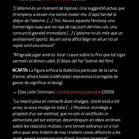
“L'abisme és un moment de hipnosi. Una suggestió actua, que
m'empeny a esvair-me sense matar-me. D'aquí també la
dolçor de l'abisme. […] Tinc llavors aquesta fantasia: una
hemorràgia suau que no raja de cap punt del meu cos, una
consunció gairebé immediata […] L'abisme no és més que un
anihilament oportú. No em seria difícil llegir en ell un no un
repòs sinó una emoció”
“M'agrada jugar amb tu. Girar i caure sobre tu fins que tot sigui
vermell i el dimoni udoli. El blues del foc”
(extret del film)
#CARTA:
La figura enfoca la dialèctica particular de la carta
d'amor, alhora buida (codificada) i expressiva (carregada de
ganes de significar el desig).
→ Elías León Siminiani,
Límites primera persona
(2009)
“La relació posa en contacte dues imatges. Vostè està a tot
arreu, la seva imatge és total […] Perpetus monòlegs a
propòsit d'un ser estimat, que no són ni rectificats ni
alimentats pel ser estimat, desemboquen en idees errònies
sobre les relacions mútues, i ens tornen estranys un a l'un
altre quan ens trobem de nou i trobem coses diferents a les
quals, sense assegurar-nos d'això, havíem imaginat”