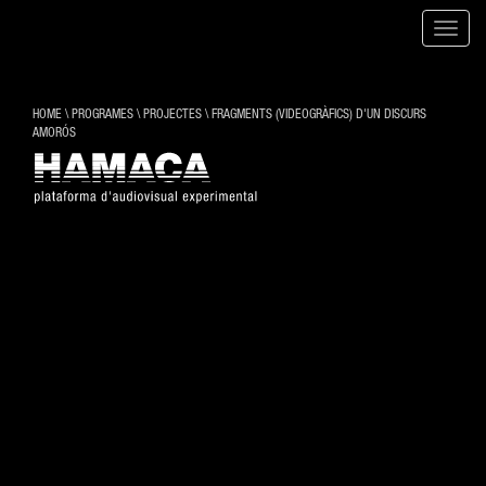
Toggle
naviga
HOME
\
PROGRAMES
\
PROJECTES
\
FRAGMENTS (VIDEOGRÀFICS) D'UN DISCURS
AMORÓS