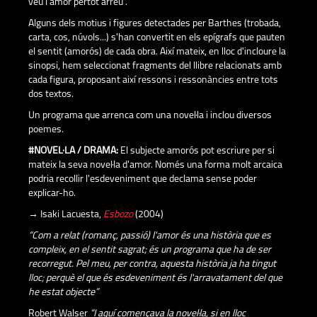
veu l'amor pertot arreu”.
Alguns dels motius i figures detectades per Barthes (trobada,
carta, cos, núvols...) s'han convertit en els epígrafs que pauten
el sentit (amorós) de cada obra. Així mateix, en lloc d'incloure la
sinopsi, hem seleccionat fragments del llibre relacionats amb
cada figura, proposant així ressons i ressonàncies entre tots
dos textos.
Un programa que arrenca com una novel·la i inclou diversos
poemes.
#NOVEL·LA / DRAMA:
El subjecte amorós pot escriure per si
mateix la seva novel·la d'amor. Només una forma molt arcaica
podria recollir l'esdeveniment que declama sense poder
explicar-ho.
→ Isaki Lacuesta,
Esbozo
(2004)
“Com a relat (romanç, passió) l'amor és una història que es
compleix, en el sentit sagrat; és un programa que ha de ser
recorregut. Pel meu, per contra, aquesta història ja ha tingut
lloc; perquè el que és esdeveniment és l'arravatament del que
he estat objecte”
Robert Walser
“I aquí començava la novel·la, si en lloc