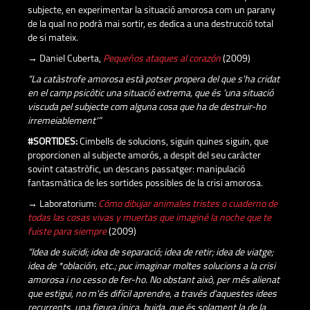
subjecte, en experimentar la situació amorosa com un parany
de la qual no podrà mai sortir, es dedica a una destrucció total
de si mateix.
→ Daniel Cuberta,
Pequeños ataques al corazón
(2009)
“La catàstrofe amorosa està potser propera del que s'ha cridat
en el camp psicòtic una situació extrema, que és 'una situació
viscuda pel subjecte com alguna cosa que ha de destruir-ho
irremeiablement'”
#SORTIDES:
Cimbells de solucions, siguin quines siguin, que
proporcionen al subjecte amorós, a despit del seu caràcter
sovint catastròfic, un descans passatger: manipulació
fantasmàtica de les sortides possibles de la crisi amorosa.
→ Laboratorium:
Cómo dibujar animales tristes o cuaderno de
todas las cosas vivas y muertas que imaginé la noche que te
fuiste para siempre
(2009)
“Idea de suïcidi; idea de separació; idea de retir; idea de viatge;
idea de *oblación, etc.; puc imaginar moltes solucions a la crisi
amorosa i no cesso de fer-ho. No obstant això, per més alienat
que estigui, no m'és difícil aprendre, a través d'aquestes idees
recurrents, una figura única, buida, que és solament la de la