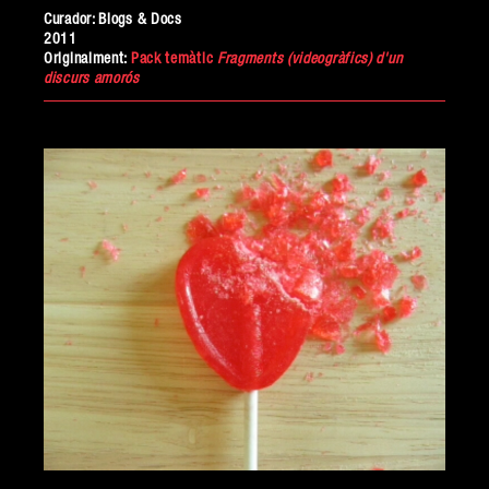
Curador:
Blogs & Docs
2011
Originalment:
Pack temàtic
Fragments (videogràfics) d'un
discurs amorós