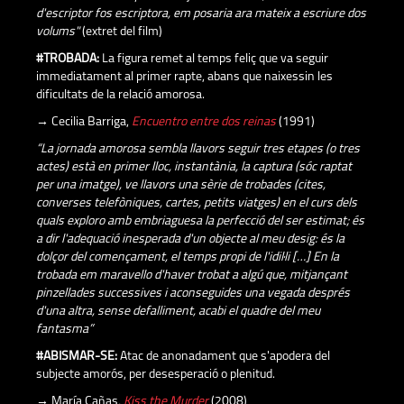
d'escriptor fos escriptora, em posaria ara mateix a escriure dos
volums"
(extret del film)
#TROBADA:
La figura remet al temps feliç que va seguir
immediatament al primer rapte, abans que naixessin les
dificultats de la relació amorosa.
→ Cecilia Barriga,
Encuentro entre dos reinas
(1991)
“La jornada amorosa sembla llavors seguir tres etapes (o tres
actes) està en primer lloc, instantània, la captura (sóc raptat
per una imatge), ve llavors una sèrie de trobades (cites,
converses telefòniques, cartes, petits viatges) en el curs dels
quals exploro amb embriaguesa la perfecció del ser estimat; és
a dir l'adequació inesperada d'un objecte al meu desig: és la
dolçor del començament, el temps propi de l'idil·li […] En la
trobada em maravello d'haver trobat a algú que, mitjançant
pinzellades successives i aconseguides una vegada després
d'una altra, sense defalliment, acabi el quadre del meu
fantasma”
#ABISMAR-SE:
Atac de anonadament que s'apodera del
subjecte amorós, per desesperació o plenitud.
→ María Cañas,
Kiss the Murder
(2008)