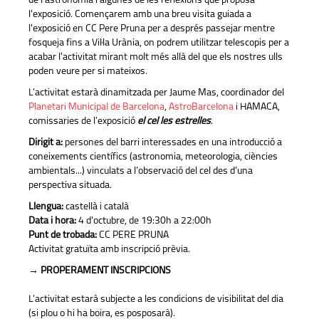
de l'astronomia i algunes de les reflexions que proposa
l'exposició. Començarem amb una breu visita guiada a
l'exposició en CC Pere Pruna per a després passejar mentre
fosqueja fins a Vil·la Urània, on podrem utilitzar telescopis per a
acabar l'activitat mirant molt més allà del que els nostres ulls
poden veure per si mateixos.
L’activitat estarà dinamitzada per Jaume Mas, coordinador del
Planetari Municipal de Barcelona
,
AstroBarcelona
i HAMACA,
comissaries de l’exposició
el cel les estrelles
.
Dirigit a:
persones del barri interessades en una introducció a
coneixements científics (astronomia, meteorologia, ciències
ambientals...) vinculats a l’observació del cel des d’una
perspectiva situada.
Llengua:
castellà i català
Data i hora:
4 d'octubre, de 19:30h a 22:00h
Punt de trobada:
CC PERE PRUNA
Activitat gratuïta amb inscripció prèvia.
→ PROPERAMENT INSCRIPCIONS
L’activitat estarà subjecte a les condicions de visibilitat del dia
(si plou o hi ha boira, es posposarà).