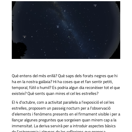
Què entens del més enllà? Què saps dels forats negres que hi
ha en la nostra galàxia? Hi ha coses que et fan sentir petiti,
temporal, fútil o humil? Es podria algun dia reconèixer tot el que
existeix? Què sents quan mires el cel les estrelles?
El 4 d'octubre, com a activitat paral·lela a l'exposició el cel les
estrelles, proposem un passeig nocturn per a l'observació
d'elements i fenòmens presents en el firmament visible i per a
llançar algunes preguntes que sorgeixen quan mirem cap a la
immensitat. La deriva servirà per a introduir aspectes bàsics