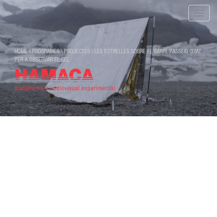
Toggle
naviga
HOME
\
PROGRAMES
\
PROJECTES
\
LES ESTRELLES SOBRE EL BARRI. PASSEIG GUIAT
PER A OBSERVAR EL CEL