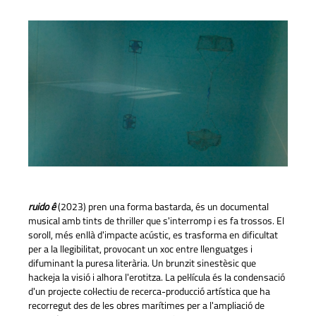
ruido ê
(2023) pren una forma bastarda, és un documental
musical amb tints de thriller que s'interromp i es fa trossos. El
soroll, més enllà d'impacte acústic, es trasforma en dificultat
per a la llegibilitat, provocant un xoc entre llenguatges i
difuminant la puresa literària. Un brunzit sinestèsic que
hackeja la visió i alhora l'erotitza. La pel·lícula és la condensació
d'un projecte col·lectiu de recerca-producció artística que ha
recorregut des de les obres marítimes per a l'ampliació de