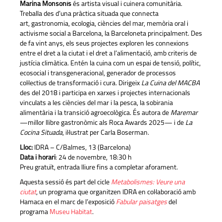
Marina Monsonís
és artista visual i cuinera comunitària.
Treballa des d’una pràctica situada que connecta
art, gastronomia, ecologia, ciències del mar, memòria oral i
activisme social a Barcelona, la Barceloneta principalment. Des
de fa vint anys, els seus projectes exploren les connexions
entre el dret a la ciutat i el dret a l’alimentació, amb criteris de
justícia climàtica. Entén la cuina com un espai de tensió, polític,
ecosocial i transgeneracional, generador de processos
col·lectius de transformació i cura. Dirigeix
La Cuina del MACBA
des del 2018 i participa en xarxes i projectes internacionals
vinculats a les ciències del mar i la pesca, la sobirania
alimentària i la transició agroecològica. És autora de
Maremar
—millor llibre gastronòmic als Roca Awards 2025— i de
La
Cocina Situada
, il·lustrat per Carla Boserman.
Lloc:
IDRA – C/Balmes, 13 (Barcelona)
Data i horari
: 24 de novembre, 18:30 h
Preu gratuït, entrada lliure fins a completar aforament.
Aquesta sessió
és part del cicle
Metabolismes: Veure una
ciutat
, un programa que organitzen IDRA en col·laboració amb
Hamaca en el marc de l’exposició
Fabular paisatges
del
programa
Museu Habitat
.