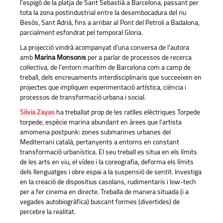
l'espigó de la platja de Sant Sebastià a Barcelona, passant per
tota la zona postindustrial entre la desembocadura del riu
Besós, Sant Adriá, fins a arribar al Pont del Petroli a Badalona,
parcialment esfondrat pel temporal Gloria.
La projecció vindrà acompanyat d'una conversa de l'autora
amb
Marina Monsonís
per a parlar de processos de recerca
col·lectiva, de l'entorn marítim de Barcelona com a camp de
treball, dels encreuaments interdisciplinaris que succeeixen en
projectes que impliquen experimentació artística, ciència i
processos de transformació urbana i social.
Silvia Zayas
ha treballat prop de les ratlles elèctriques Torpede
torpede, espècie marina abundant en àrees que l'artista
amomena postpunk: zones submarines urbanes del
Mediterrani català, pertanyents a entorns en constant
transformació urbanística. El seu treball es situa en els límits
de les arts en viu, el vídeo i la coreografia, deforma els límits
dels llenguatges i obre espai a la suspensió de sentit. Investiga
en la creació de dispositius casolans, rudimentaris i low-tech
per a fer cinema en directe. Treballa de manera situada (i a
vegades autobiogràfica) buscant formes (divertides) de
percebre la realitat.