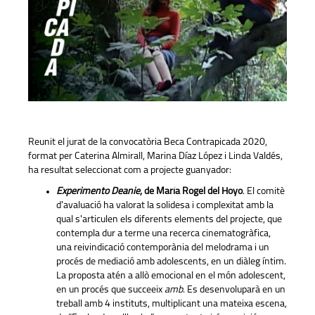
Reunit el jurat de la convocatòria Beca Contrapicada 2020,
format per Caterina Almirall, Marina Díaz López i Linda Valdés,
ha resultat seleccionat com a projecte guanyador:
Experimento Deanie
, de María Rogel del Hoyo
. El comitè
d'avaluació ha valorat la solidesa i complexitat amb la
qual s'articulen els diferents elements del projecte, que
contempla dur a terme una recerca cinematogràfica,
una reivindicació contemporània del melodrama i un
procés de mediació amb adolescents, en un diàleg íntim.
La proposta atén a allò emocional en el món adolescent,
en un procés que succeeix
amb
. Es desenvoluparà en un
treball amb 4 instituts, multiplicant una mateixa escena,