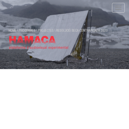
Toggle
naviga
HOME
\
PROGRAMES
\
PROJECTES
\
RESOLUCIÓ BECA CONTRAPICADA 2020