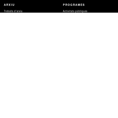
ARXIU
PROGRAMES
Treballs d'arxiu
Activitats públiques
Evolució de l'arxiu
Pantalla
Universitats
Recursos per a aprendre
Recerca
Publicacions
Producció
Parlar de diners
Amigues
DISTRIBUCIÓ I SERVEIS
QUÈ ÉS HAMACA
Distribució i tarifes
equip
ACOMPANYAMENT I ASSESSORIES
Xarxes i suports
Serveis tècnics
Col·laboracions
CA
ES
EN