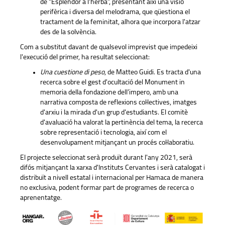
de “Esplendor a l'herba”, presentant així una visió
perifèrica i diversa del melodrama, que qüestiona el
tractament de la feminitat, alhora que incorpora l'atzar
des de la solvència.
Com a substitut davant de qualsevol imprevist que impedeixi
l'execució del primer, ha resultat seleccionat:
Una cuestione di peso
, de Matteo Guidi. Es tracta d'una
recerca sobre el gest d'ocultació del Monument in
memoria della fondazione dell’impero, amb una
narrativa composta de reflexions col·lectives, imatges
d'arxiu i la mirada d'un grup d'estudiants. El comitè
d'avaluació ha valorat la pertinència del tema, la recerca
sobre representació i tecnologia, així com el
desenvolupament mitjançant un procés col·laboratiu.
El projecte seleccionat serà produït durant l'any 2021, serà
difós mitjançant la xarxa d'Instituts Cervantes i serà catalogat i
distribuït a nivell estatal i internacional per Hamaca de manera
no exclusiva, podent formar part de programes de recerca o
aprenentatge.