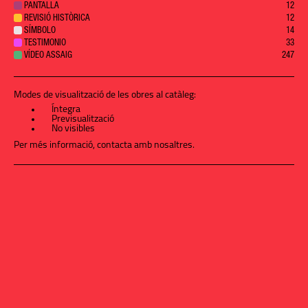
PANTALLA
12
REVISIÓ HISTÒRICA
12
SÍMBOLO
14
TESTIMONIO
33
VÍDEO ASSAIG
247
Modes de visualització de les obres al catàleg:
Íntegra
Previsualització
No visibles
Per més informació,
contacta amb nosaltres
.