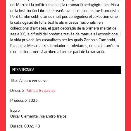
del Marroc i la política colonial, la renovació pedagògica i estètica
de la Institución Libre de Enseñanza, el nacionalisme franquista.
Però també subhistòries molt poc conegudes: el col·leccionisme i
la catalogació de fons tèxtils als museus nacionals i en
col·leccions d’artistes, el gust decoratiu de la primera meitat del
segle XX, la difusió del brodat a través de manuals i exposicions. I
la vida privada: les casualitats per les quals Zenobia Camprubí,
Ezequiela Mesa i altres brodadores toledanes, un soldat anònim
o un pintor americà arriben a formar part de la narració.
FITXA TÈCNICA
Títol:
Al puro ver se ve
Direcció:
Patricia Esquivias
Producció:
2025.
Equip:
Óscar Clemente, Alejandro Trejos
Durada:
00:45:43