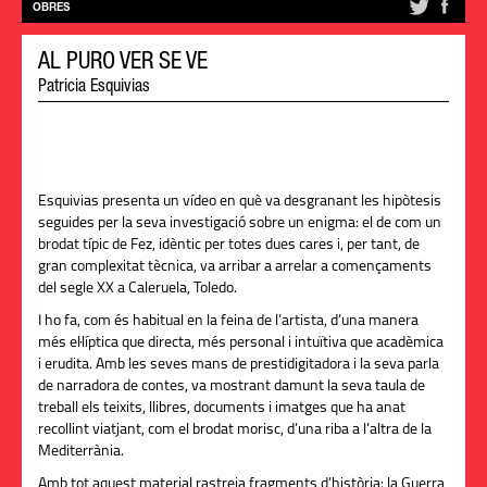
OBRES
AL PURO VER SE VE
Patricia Esquivias
Esquivias presenta un vídeo en què va desgranant les hipòtesis
seguides per la seva investigació sobre un enigma: el de com un
brodat típic de Fez, idèntic per totes dues cares i, per tant, de
gran complexitat tècnica, va arribar a arrelar a començaments
del segle XX a Caleruela, Toledo.
I ho fa, com és habitual en la feina de l’artista, d’una manera
més el·líptica que directa, més personal i intuïtiva que acadèmica
i erudita. Amb les seves mans de prestidigitadora i la seva parla
de narradora de contes, va mostrant damunt la seva taula de
treball els teixits, llibres, documents i imatges que ha anat
recollint viatjant, com el brodat morisc, d’una riba a l’altra de la
Mediterrània.
Amb tot aquest material rastreja fragments d’història: la Guerra