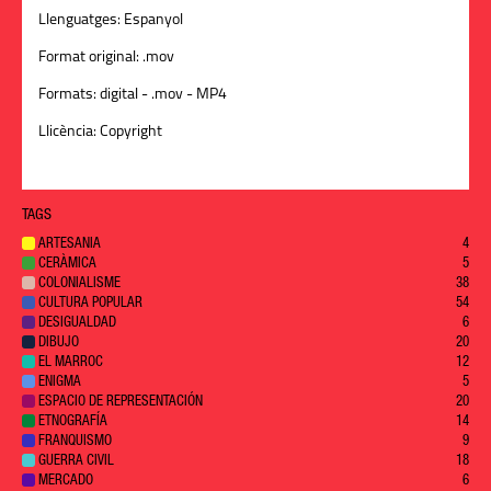
Llenguatges:
Espanyol
Format original:
.mov
Formats:
digital - .mov - MP4
Llicència:
Copyright
TAGS
ARTESANIA
4
CERÀMICA
5
COLONIALISME
38
CULTURA POPULAR
54
DESIGUALDAD
6
DIBUJO
20
EL MARROC
12
ENIGMA
5
ESPACIO DE REPRESENTACIÓN
20
ETNOGRAFÍA
14
FRANQUISMO
9
GUERRA CIVIL
18
MERCADO
6