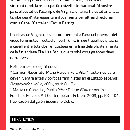
seu interès pel discurs Queer i Transsexual, en absoluta
sincronia amb la preocupació a nivell internacional. Al nostre
país, al costat de l'exemple de Virginia, el tema ha estat analitzat
també des d'interessants enfocaments per altres directores
com a Cabell/Carceller i Cecilia Barriga.
En el cas de Virginia, el seu coneixement a l'una del cinema i del
vídeo feministes li dota d'un perfil únic. El seu treball, se situaria
a cavall entre tots dos llenguatges en la línia dels plantejaments
de la finlandesa Eija Lisa Athila que també conjuga totes dues
narratives.
Referències bibliogràfiques:
* Carmen Navarrete, María Ruido y Fefa Vila: "Trastornos para
devenir: entre artes y políticas feministas en el Estado español",
Desacuerdos vol.
2, 2005, pp.158-187.
* Marta de Gonzalo y Publio Pérez Prieto:
El incremento
,
Fundació Espais d’Art Contemporani. Febrero 2005, pp.102-105.
Publicación del guión Escenario Doble.
FITXA TÈCNICA