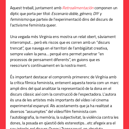
Aquest treball, juntament amb
Retroalimentación
componen un
díptic que porta per títol:
Escenario doble, género, DIY y
feminismo
que parteix de l'experimentació dins del discurs de
l'activisme feminista queer.
Una vegada més Virginia ens mostra un relat obert, sàviament
interromput… però els riscos que es corren amb un “discurs
trencat”, que navega en el territori de l'ambigüitat creativa,
sempre valen la pena… perquè ens permet penetrar “en
processos de pensament diferents”, en guions que es
reescriure's contínuament en la nostra ment.
És important destacar el compromís primerenc de Virgínia amb
la crítica fílmica feminista, entenent aquesta teoria com un marc
ampli dins del qual analitzar la representació de la dona en el
discurs clàssic així com la construcció de l'espectadora. L'autora
és una de les artistes més importants del vídeo i el cinema
experimental espanyol. Als acostaments que ja ha realitzat a
diversos “assumptes” del vídeo/film feminista com
l'autobiografia, la memòria, la subjectivitat, la violència contra les
dones, la posada en qüestió dels estereotips…etc afegeix ara el