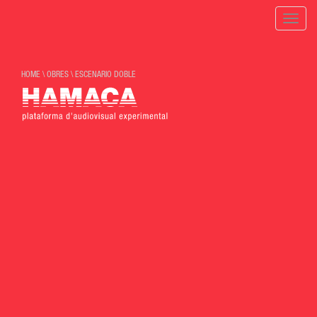
Toggle
naviga
HOME
\
OBRES
\
ESCENARIO DOBLE