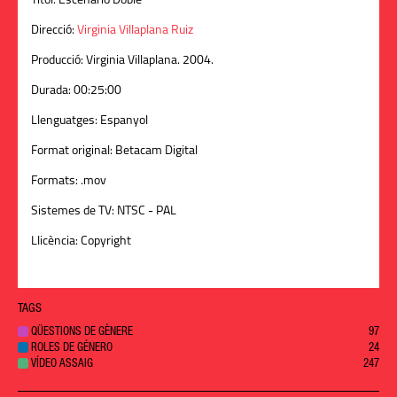
Títol:
Escenario Doble
Direcció:
Virginia Villaplana Ruiz
Producció:
Virginia Villaplana. 2004.
Durada:
00:25:00
Llenguatges:
Espanyol
Format original:
Betacam Digital
Formats:
.mov
Sistemes de TV:
NTSC - PAL
Llicència:
Copyright
TAGS
QÜESTIONS DE GÈNERE
97
ROLES DE GÉNERO
24
VÍDEO ASSAIG
247