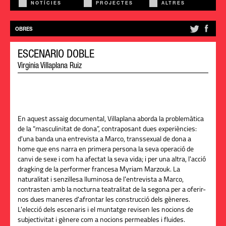
NOTÍCIES
PROJECTES
ALTRES
OBRES
ESCENARIO DOBLE
Virginia Villaplana Ruiz
En aquest assaig documental, Villaplana aborda la problemàtica
de la “masculinitat de dona”, contraposant dues experiències:
d'una banda una entrevista a Marco, transsexual de dona a
home que ens narra en primera persona la seva operació de
canvi de sexe i com ha afectat la seva vida; i per una altra, l'acció
dragking de la performer francesa Myriam Marzouk
. La
naturalitat i senzillesa lluminosa de l'entrevista a Marco,
contrasten amb la nocturna teatralitat de la segona per a oferir-
nos dues maneres d'afrontar les construcció dels gèneres.
L'elecció dels escenaris i el muntatge revisen les nocions de
subjectivitat i gènere com a nocions permeables i fluides.