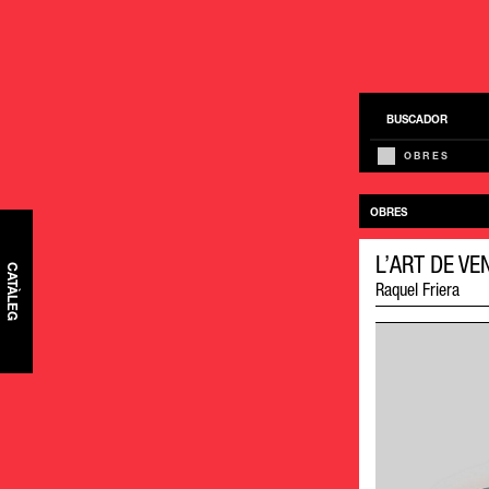
BUSCADOR
OBRES
OBRES
L’ART DE VE
CATÀLEG
Raquel Friera