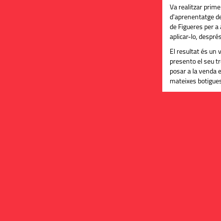
Va realitzar prim
d'aprenentatge de
de Figueres per a 
aplicar-lo, després,
El resultat és un
presento el seu tr
posar a la venda e
mateixes botigues