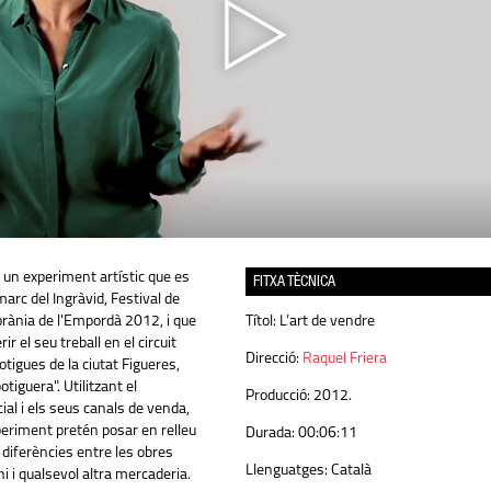
 un experiment artístic que es
FITXA TÈCNICA
marc del Ingràvid, Festival de
rània de l'Empordà 2012, i que
Títol:
L’art de vendre
ir el seu treball en el circuit
Direcció:
Raquel Friera
otigues de la ciutat Figueres,
otiguera". Utilitzant el
Producció:
2012.
al i els seus canals de venda,
xperiment pretén posar en relleu
Durada:
00:06:11
s diferències entre les obres
Llenguatges:
Català
 i qualsevol altra mercaderia.