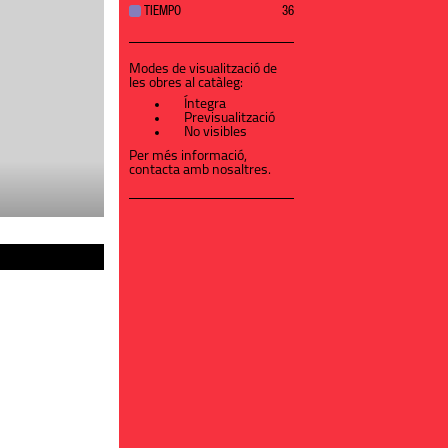
TIEMPO
36
Modes de visualització de
les obres al catàleg:
Íntegra
Previsualització
No visibles
Per més informació,
contacta amb nosaltres
.