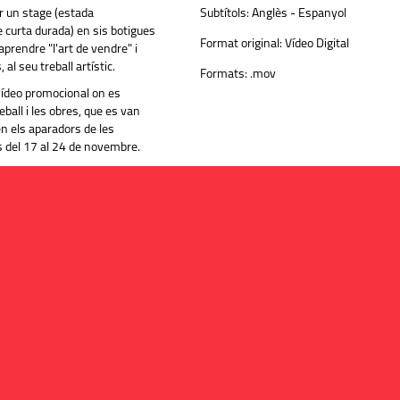
er un stage (estada
Subtítols:
Anglès - Espanyol
 curta durada) en sis botigues
Format original:
Vídeo Digital
aprendre "l'art de vendre" i
 al seu treball artístic.
Formats:
.mov
 vídeo promocional on es
eball i les obres, que es van
n els aparadors de les
 del 17 al 24 de novembre.