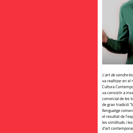
L'art de vendre
és
va realitzar en el 
Cultura Contempo
va consistir a inser
comercial de les b
de gran tradició "b
llenguatge comerci
el resultat de l'e
les similituds i le
d'art contemporani