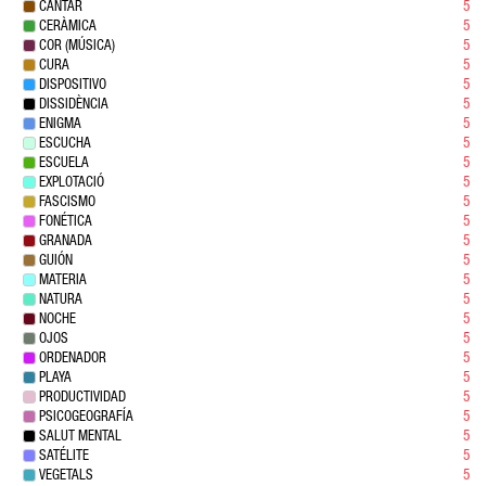
CANTAR
5
CERÀMICA
5
COR (MÚSICA)
5
CURA
5
DISPOSITIVO
5
DISSIDÈNCIA
5
ENIGMA
5
ESCUCHA
5
ESCUELA
5
EXPLOTACIÓ
5
FASCISMO
5
FONÉTICA
5
GRANADA
5
GUIÓN
5
MATERIA
5
NATURA
5
NOCHE
5
OJOS
5
ORDENADOR
5
PLAYA
5
PRODUCTIVIDAD
5
PSICOGEOGRAFÍA
5
SALUT MENTAL
5
SATÉLITE
5
VEGETALS
5