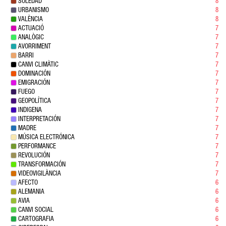
SOLEDAD
8
URBANISMO
8
VALÈNCIA
8
ACTUACIÓ
7
ANALÒGIC
7
AVORRIMENT
7
BARRI
7
CANVI CLIMÀTIC
7
DOMINACIÓN
7
EMIGRACIÓN
7
FUEGO
7
GEOPOLÍTICA
7
INDIGENA
7
INTERPRETACIÓN
7
MADRE
7
MÚSICA ELECTRÓNICA
7
PERFORMANCE
7
REVOLUCIÓN
7
TRANSFORMACIÓN
7
VIDEOVIGILÀNCIA
7
AFECTO
6
ALEMANIA
6
AVIA
6
CANVI SOCIAL
6
CARTOGRAFIA
6