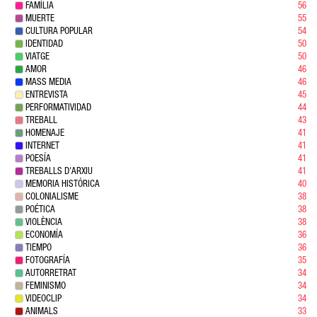
FAMÍLIA
56
MUERTE
55
CULTURA POPULAR
54
IDENTIDAD
50
VIATGE
50
AMOR
46
MASS MEDIA
46
ENTREVISTA
45
PERFORMATIVIDAD
44
TREBALL
43
HOMENAJE
41
INTERNET
41
POESÍA
41
TREBALLS D'ARXIU
41
MEMORIA HISTÓRICA
40
COLONIALISME
38
POÉTICA
38
VIOLÈNCIA
38
ECONOMÍA
36
TIEMPO
36
FOTOGRAFÍA
35
AUTORRETRAT
34
FEMINISMO
34
VIDEOCLIP
34
ANIMALS
33