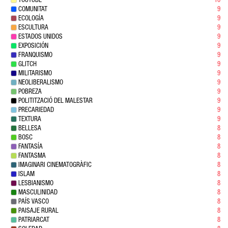
YOUTUBE
10
COMUNITAT
9
ECOLOGÍA
9
ESCULTURA
9
ESTADOS UNIDOS
9
EXPOSICIÓN
9
FRANQUISMO
9
GLITCH
9
MILITARISMO
9
NEOLIBERALISMO
9
POBREZA
9
POLITITZACIÓ DEL MALESTAR
9
PRECARIEDAD
9
TEXTURA
9
BELLESA
8
BOSC
8
FANTASÍA
8
FANTASMA
8
IMAGINARI CINEMATOGRÀFIC
8
ISLAM
8
LESBIANISMO
8
MASCULINIDAD
8
PAÍS VASCO
8
PAISAJE RURAL
8
PATRIARCAT
8