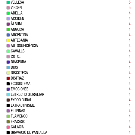
VELLESA
5
VIRGEN
5
ABELLA
4
ACCIDENT
4
ÀLBUM
4
ANGOIXA
4
ARGENTINA
4
ARTESANIA
4
AUTOSUFICIÈNCIA
4
CAVALLS
4
COTXE
4
DIÁSPORA
4
DIOS
4
DISCOTECA
4
DISFRAZ
4
ECOSISTEMA
4
EMOCIONES
4
ESTRECHO GIBRALTAR
4
ÉXODO RURAL
4
EXTRACTIVISME
4
FILIPINAS
4
FLAMENCO
4
FRACASO
4
GALAXIA
4
GRAVACIÓ DE PANTALLA
4