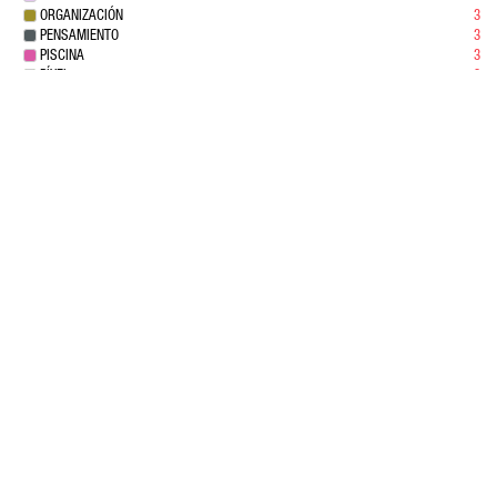
ORGANIZACIÓN
3
PENSAMIENTO
3
PISCINA
3
PÍXEL
3
POST INDUSTRIAL
3
PSIQUIÁTRICO
3
REALIDAD VIRTUAL
3
RED SOCIAL
3
REFUGIO
3
ROTURAS
3
RUINA
3
SILLA
3
ADAPTACIÓ
2
BOLÍVIA
2
CACTUS
2
CAMÈRA LENTA
2
DANUBIO
2
DATASET
2
DISCURSIVIDAD
2
ELECCIONES
2
EMPLEADA DOMÉSTICA
2
ESCOMBRO
2
ESPECTÁCULO
2
ESTÉTICA
2
FINESTRA
2