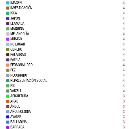
IMAGEN
4
INVESTIGACIÓN
4
ISLA
4
JAPÓN
4
LLAMADA
4
MÁQUINA
4
MELANCOLÍA
4
MÚSICO
4
NO LUGAR
4
OBRERO
4
PALABRAS
4
PATRIA
4
PERSONALIDAD
4
PEZ
4
RECORRIDO
4
REPRESENTACIÓN SOCIAL
4
RÍO
4
VAIXELL
4
APICULTURA
3
ÀRAB
3
ÁRBOL
3
ARQUEOLOGIA
3
AVATAR
3
BALLARINA
3
BARRACA
3