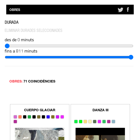
OBRES
DURADA
ELIMINAR DURADES SELECCIONADES
des de
0
minuts
fins a
811
minuts
OBRES:
71 COINCIDÈNCIES
CUERPO GLACIAR
DANZA III