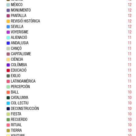
MÉXICO
12
MONUMENTO
12
PANTALLA
12
REVISIÓ HISTÒRICA
12
SEVILLA
12
VOYERISME
12
ALIENACIÓ
11
ANDALUSIA
11
CANÇÓ
11
CAPITALISME
11
CIÈNCIA
11
COLÒMBIA
11
EDUCACIÓ
11
EXILIO
11
LATINOAMÉRICA
11
PERCEPCIÓN
11
BALL
10
CATALUNYA
10
COL·LECTIU
10
DECONSTRUCCIÓN
10
FIESTA
10
RECUERDO
10
RITUAL
10
TIERRA
10