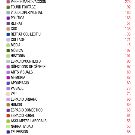
PERFORMANCE/ACCIÓN
226
FOUND FOOTAGE
192
VÍDEO EXPERIMENTAL
188
POLÍTICA
165
RETRAT
151
COS
136
RETRAT COL·LECTIU
136
COLLAGE
121
MEDIA
115
MÚSICA
107
HISTORIA
101
ESPACIO/CONTEXTO
98
QÜESTIONS DE GÈNERE
97
ARTS VISUALS
89
MEMORIA
87
APROPIACIÓ
80
PAISAJE
76
VEU
73
ESPACIO URBANO
69
HUMOR
69
ESPACIO DOMÉSTICO
68
ESPACIO RURAL
61
ASSUMPTES LABORALS
58
NARRATIVIDAD
58
TELEVISIÓN
58