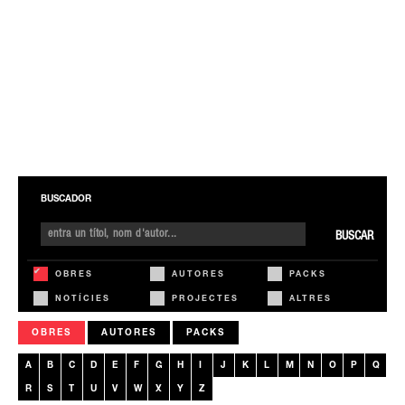
BUSCADOR
BUSCAR
OBRES
AUTORES
PACKS
NOTÍCIES
PROJECTES
ALTRES
OBRES
AUTORES
PACKS
A
B
C
D
E
F
G
H
I
J
K
L
M
N
O
P
Q
R
S
T
U
V
W
X
Y
Z