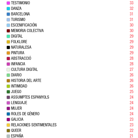
TESTIMONIO
33
DANZA
32
BARCELONA
31
TURISMO
31
ESCENIFICACIÓN
30
MEMORIA COLECTIVA
30
DIGITAL
29
FOLKLORE
29
NATURALESA
29
PINTURA
29
ABSTRACCIÓ
28
INFANCIA
28
CULTURA DIGITAL
27
DIARIO
26
HISTORIA DEL ARTE
26
INTIMIDAD
26
JUEGO
25
ASSUMPTES ESPANYOLS
24
LENGUAJE
24
MUJER
24
ROLES DE GÉNERO
24
GALICIA
23
RELACIONES SENTIMENTALES
23
QUEER
22
ESPAÑA
21