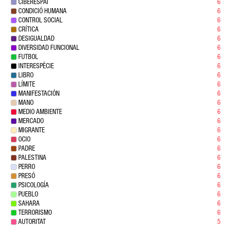
CIBERESPAI
6
CONDICIÓ HUMANA
6
CONTROL SOCIAL
6
CRÍTICA
6
DESIGUALDAD
6
DIVERSIDAD FUNCIONAL
6
FUTBOL
6
INTERESPÈCIE
6
LIBRO
6
LÍMITE
6
MANIFESTACIÓN
6
MANO
6
MEDIO AMBIENTE
6
MERCADO
6
MIGRANTE
6
OCIO
6
PADRE
6
PALESTINA
6
PERRO
6
PRESÓ
6
PSICOLOGÍA
6
PUEBLO
6
SAHARA
6
TERRORISMO
6
AUTORITAT
5