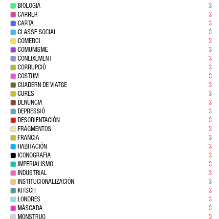
BIOLOGIA
3
CARRER
3
CARTA
3
CLASSE SOCIAL
3
COMERCI
3
COMUNISME
3
CONEIXEMENT
3
CORRUPCIÓ
3
COSTUM
3
CUADERN DE VIATGE
3
CURES
3
DENUNCIA
3
DEPRESSIÓ
3
DESORIENTACIÓN
3
FRAGMENTOS
3
FRANCIA
3
HABITACIÓN
3
ICONOGRAFIA
3
IMPERIALISMO
3
INDUSTRIAL
3
INSTITUCIONALIZACIÓN
3
KITSCH
3
LONDRES
3
MÁSCARA
3
MONSTRUO
3