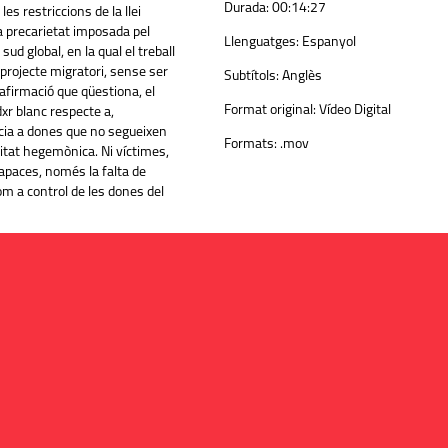
Durada:
00:14:27
les restriccions de la llei
la precarietat imposada pel
Llenguatges:
Espanyol
sud global, en la qual el treball
 projecte migratori, sense ser
Subtítols:
Anglès
firmació que qüestiona, el
Format original:
Vídeo Digital
xr blanc respecte a,
cia a dones que no segueixen
Formats:
.mov
itat hegemònica. Ni víctimes,
capaces, només la falta de
om a control de les dones del