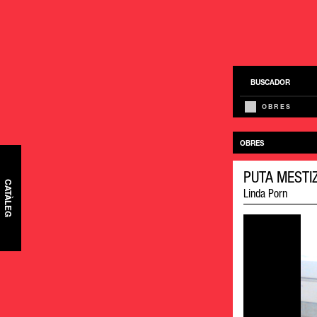
BUSCADOR
OBRES
OBRES
PUTA MESTI
CATÀLEG
Linda Porn