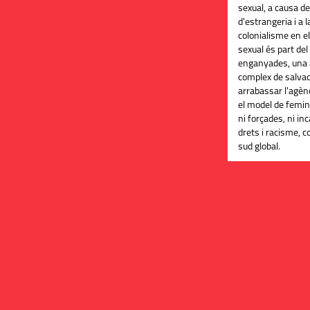
sexual, a causa de 
d'estrangeria i a 
colonialisme en el 
sexual és part del
enganyades, una a
complex de salvad
arrabassar l'agèn
el model de femin
ni forçades, ni in
drets i racisme, c
sud global.