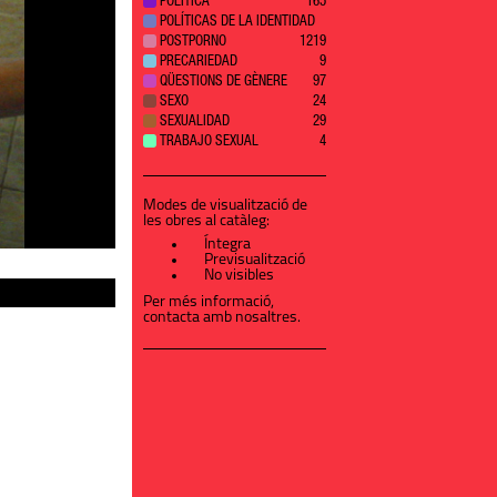
POLÍTICA
165
POLÍTICAS DE LA IDENTIDAD
POSTPORNO
12
19
PRECARIEDAD
9
QÜESTIONS DE GÈNERE
97
SEXO
24
SEXUALIDAD
29
TRABAJO SEXUAL
4
Modes de visualització de
les obres al catàleg:
Íntegra
Previsualització
No visibles
Per més informació,
contacta amb nosaltres
.