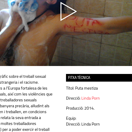
àfic sobre el treball sexual
FITXA TÈCNICA
estrangeria i el racisme.
s a l'Europa fortalesa de les
Títol:
Puta mestiza
als, així com les violències que
Direcció:
Linda Porn
 treballadores sexuals
anyera precària, al·ludint als
Producció:
2014.
en i treballen, en condicions
 relata la seva entrada a
Equip:
 moltes treballadores
Direcció: Linda Porn
 per a poder exercir el treball