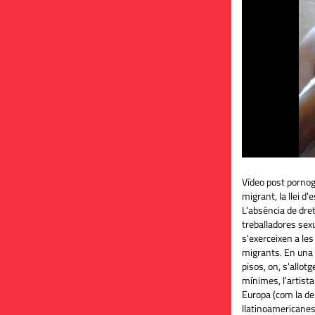
Vídeo post pornogr
migrant, la llei d'
L'absència de dret
treballadores sexu
s'exerceixen a les
migrants. En una b
pisos, on, s'allotg
mínimes, l'artista
Europa (com la de
llatinoamericanes)