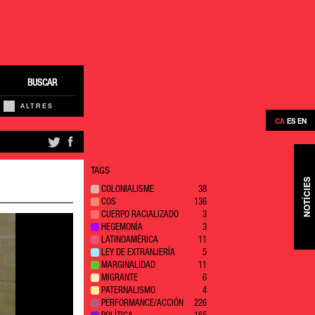
BUSCAR
ALTRES
CA
ES
EN
TAGS
NOTÍCIES
COLONIALISME
38
COS
136
CUERPO RACIALIZADO
3
HEGEMONÍA
3
LATINOAMÉRICA
11
LEY DE EXTRANJERÍA
5
MARGINALIDAD
11
MIGRANTE
6
PATERNALISMO
4
PERFORMANCE/ACCIÓN
226