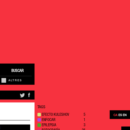
BUSCAR
ALTRES
TAGS
EFECTO KULESHOV
5
CA
ES
EN
ENFOCAR
1
EPILEPSIA
3