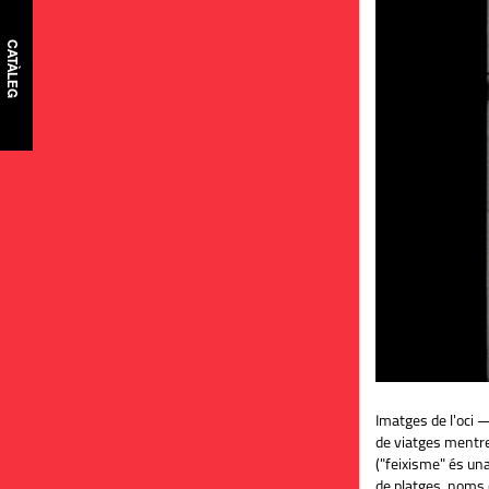
CATÀLEG
Imatges de l'oci 
de viatges mentr
("feixisme" és un
de platges, noms 