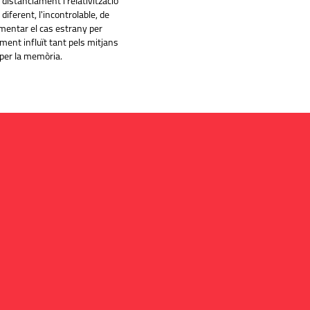
distanciament i relativització
diferent, l'incontrolable, de
imentar el cas estrany per
ent influït tant pels mitjans
per la memòria.