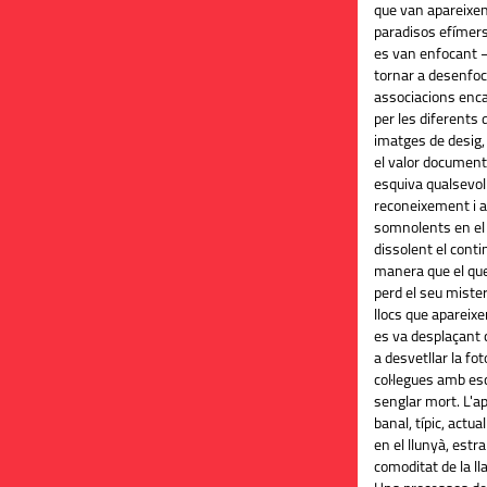
que van apareixen
paradisos efímers.
es van enfocant —
tornar a desenfo
associacions enca
per les diferents 
imatges de desig, 
el valor document
esquiva qualsevol 
reconeixement i a
somnolents en el q
dissolent el conti
manera que el qu
perd el seu misteri
llocs que apareixen
es va desplaçant c
a desvetllar la fo
col·legues amb e
senglar mort. L'a
banal, típic, actual
en el llunyà, estr
comoditat de la ll