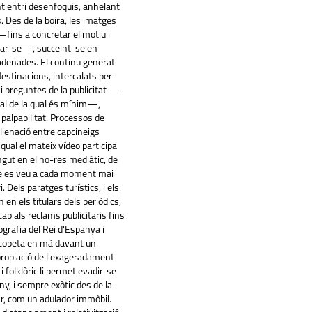
t entri desenfoquis, anhelant
 Des de la boira, les imatges
fins a concretar el motiu i
car-se—, succeint-se en
denades. El continu generat
destinacions, intercalats per
i preguntes de la publicitat —
al de la qual és mínim—,
palpabilitat. Processos de
lienació entre capcineigs
ual el mateix vídeo participa
ngut en el no-res mediàtic, de
e es veu a cada moment mai
. Dels paratges turístics, i els
 en els titulars dels periòdics,
ap als reclams publicitaris fins
tografia del Rei d'Espanya i
scopeta en mà davant un
propiació de l'exageradament
 i folklòric li permet evadir-se
any, i sempre exòtic des de la
ar, com un adulador immòbil.