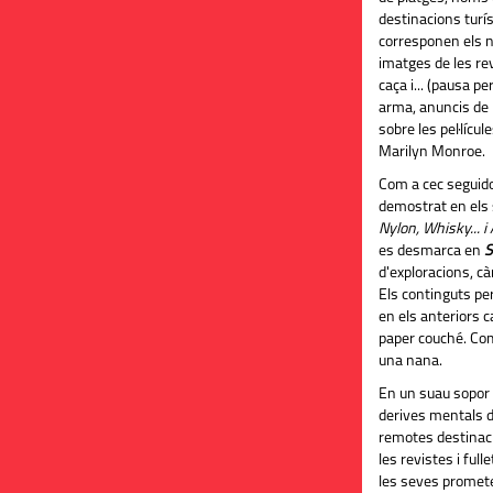
destinacions turí
corresponen els 
imatges de les revis
caça i... (pausa pe
arma, anuncis de
sobre les pel·lícul
Marilyn Monroe.
Com a cec seguido
demostrat en els
Nylon, Whisky... i 
es desmarca en
S
d'exploracions, c
Els continguts pe
en els anteriors c
paper couché. C
una nana.
En un suau sopor 
derives mentals d
remotes destinaci
les revistes i ful
les seves promete