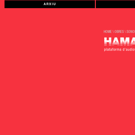
ARXIU
HOME
\
OBRES
\
SONO