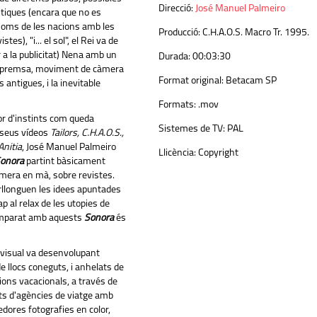
Direcció:
José Manuel Palmeiro
stiques (encara que no es
noms de les nacions amb les
Producció:
C.H.A.O.S. Macro Tr. 1995.
tes), "i... el sol", el Rei va de
r a la publicitat) Nena amb un
Durada:
00:03:30
 premsa, moviment de càmera
Format original:
Betacam SP
es antigues, i la inevitable
Formats:
.mov
r d'instints com queda
Sistemes de TV:
PAL
 seus vídeos
Tailors, C.H.A.O.S.,
Anitia
, José Manuel Palmeiro
Llicència:
Copyright
onora
partint bàsicament
àmera en mà, sobre revistes.
rllonguen les idees apuntades
ap al relax de les utopies de
omparat amb aquests
Sonora
és
visual va desenvolupant
e llocs coneguts, i anhelats de
ons vacacionals, a través de
lets d'agències de viatge amb
dores fotografies en color,