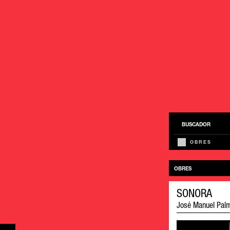
BUSCADOR
OBRES
OBRES
SONORA
José Manuel Palm