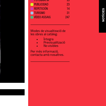
FOTOGRAFÍA
35
PUBLICIDAD
23
REPETICIÓN
14
NOTÍCIES
TURISMO
31
VÍDEO ASSAIG
247
Modes de visualització de
les obres al catàleg:
Íntegra
Previsualització
No visibles
Per més informació,
contacta amb nosaltres
.