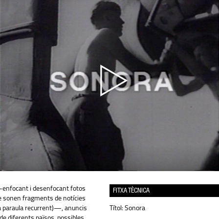
—enfocant i desenfocant fotos
FITXA TÈCNICA
e sonen fragments de notícies
a paraula recurrent)—, anuncis
Títol:
Sonora
de diferents països, possibles