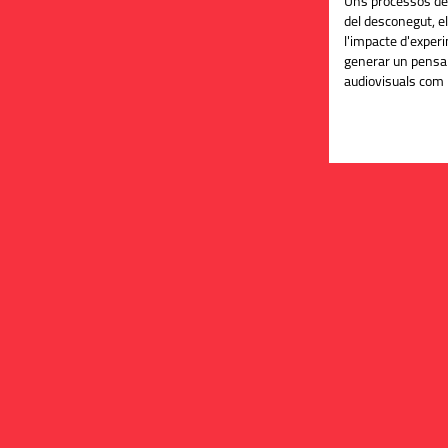
Uns processos de 
del desconegut, el 
l'impacte d'exper
generar un pensam
audiovisuals com 