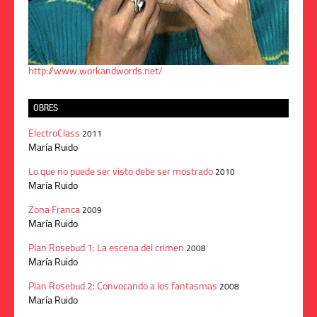
http://www.workandwords.net/
OBRES
ElectroClass
2011
María Ruido
Lo que no puede ser visto debe ser mostrado
2010
María Ruido
Zona Franca
2009
María Ruido
Plan Rosebud 1: La escena del crimen
2008
María Ruido
Plan Rosebud 2: Convocando a los fantasmas
2008
María Ruido