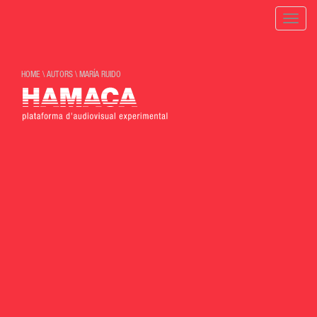
Toggle
naviga
HOME
\
AUTORS
\
MARÍA RUIDO