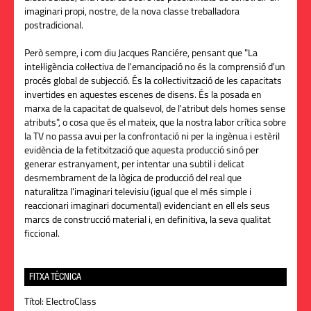
imaginari propi, nostre, de la nova classe treballadora
postradicional.
Però sempre, i com diu Jacques Ranciére, pensant que "La
intel·ligència col·lectiva de l'emancipació no és la comprensió d'un
procés global de subjecció. És la col·lectivització de les capacitats
invertides en aquestes escenes de disens. És la posada en
marxa de la capacitat de qualsevol, de l'atribut dels homes sense
atributs", o cosa que és el mateix, que la nostra labor crítica sobre
la TV no passa avui per la confrontació ni per la ingènua i estèril
evidència de la fetitxització que aquesta producció sinó per
generar estranyament, per intentar una subtil i delicat
desmembrament de la lògica de producció del real que
naturalitza l'imaginari televisiu (igual que el més simple i
reaccionari imaginari documental) evidenciant en ell els seus
marcs de construcció material i, en definitiva, la seva qualitat
ficcional.
FITXA TÈCNICA
Títol:
ElectroClass