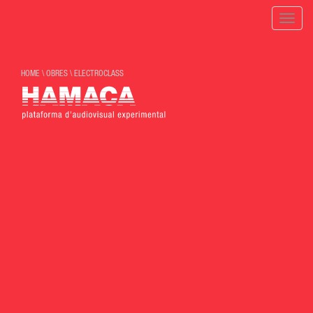
Toggle
naviga
HOME
\
OBRES
\
ELECTROCLASS