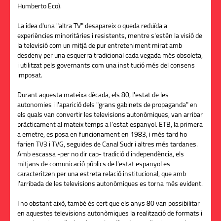
Humberto Eco).
La idea d'una "altra TV" desapareix o queda reduïda a
experiències minoritàries i resistents, mentre s'estén la visió de
la televisió com un mitjà de pur entreteniment mirat amb
desdeny per una esquerra tradicional cada vegada més obsoleta,
i utilitzat pels governants com una institució més del consens
imposat.
Durant aquesta mateixa dècada, els 80, l'estat de les
autonomies i l'aparició dels "grans gabinets de propaganda" en
els quals van convertir les televisions autonòmiques, van arribar
pràcticament al mateix temps a l'estat espanyol. ETB, la primera
a emetre, es posa en funcionament en 1983, i més tard ho
farien TV3 i TVG, seguides de Canal Sudr i altres més tardanes.
Amb escassa -per no dir cap- tradició d'independència, els
mitjans de comunicació públics de l'estat espanyol es
caracteritzen per una estreta relació institucional, que amb
l'arribada de les televisions autonòmiques es torna més evident.
I no obstant això, també és cert que els anys 80 van possibilitar
en aquestes televisions autonòmiques la realització de formats i