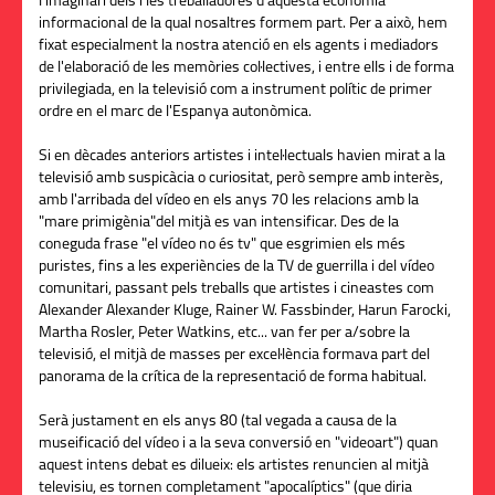
l'imaginari dels i les treballadores d'aquesta economia
informacional de la qual nosaltres formem part. Per a això, hem
fixat especialment la nostra atenció en els agents i mediadors
de l'elaboració de les memòries col·lectives, i entre ells i de forma
privilegiada, en la televisió com a instrument polític de primer
ordre en el marc de l'Espanya autonòmica.
Si en dècades anteriors artistes i intel·lectuals havien mirat a la
televisió amb suspicàcia o curiositat, però sempre amb interès,
amb l'arribada del vídeo en els anys 70 les relacions amb la
"mare primigènia"del mitjà es van intensificar. Des de la
coneguda frase "el vídeo no és tv" que esgrimien els més
puristes, fins a les experiències de la TV de guerrilla i del vídeo
comunitari, passant pels treballs que artistes i cineastes com
Alexander Alexander Kluge, Rainer W. Fassbinder, Harun Farocki,
Martha Rosler, Peter Watkins, etc... van fer per a/sobre la
televisió, el mitjà de masses per excel·lència formava part del
panorama de la crítica de la representació de forma habitual.
Serà justament en els anys 80 (tal vegada a causa de la
museificació del vídeo i a la seva conversió en "videoart") quan
aquest intens debat es dilueix: els artistes renuncien al mitjà
televisiu, es tornen completament "apocalíptics" (que diria