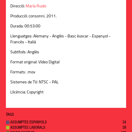
Direcció:
María Ruido
Producció:
consonni. 2011.
Durada:
00:53:00
Llenguatges:
Alemany - Anglès - Basc èuscar - Espanyol -
Francès - Italià
Subtítols:
Anglès
Format original:
Vídeo Digital
Formats:
.mov
Sistemes de TV:
NTSC - PAL
Llicència:
Copyright
TAGS
ASSUMPTES ESPANYOLS
24
ASSUMPTES LABORALS
58