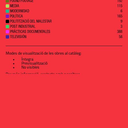
FOUND FOOTAGE
192
MEDIA
115
MODERNIDAD
6
POLÍTICA
165
POLITITZACIÓ DEL MALESTAR
9
POST INDUSTRIAL
3
PRÁCTICAS DOCUMENTALES
388
TELEVISIÓN
58
Modes de visualització de les obres al catàleg:
Íntegra
Previsualització
No visibles
Per més informació,
contacta amb nosaltres
.