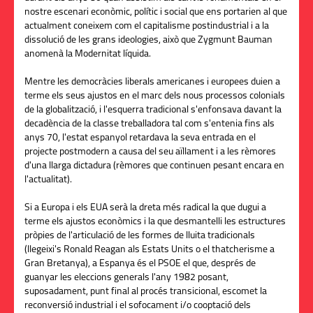
nostre escenari econòmic, polític i social que ens portarien al que
actualment coneixem com el capitalisme postindustrial i a la
dissolució de les grans ideologies, això que Zygmunt Bauman
anomenà la Modernitat líquida.
Mentre les democràcies liberals americanes i europees duien a
terme els seus ajustos en el marc dels nous processos colonials
de la globalització, i l'esquerra tradicional s'enfonsava davant la
decadència de la classe treballadora tal com s'entenia fins als
anys 70, l'estat espanyol retardava la seva entrada en el
projecte postmodern a causa del seu aïllament i a les rèmores
d'una llarga dictadura (rèmores que continuen pesant encara en
l'actualitat).
Si a Europa i els EUA serà la dreta més radical la que dugui a
terme els ajustos econòmics i la que desmantelli les estructures
pròpies de l'articulació de les formes de lluita tradicionals
(llegeixi's Ronald Reagan als Estats Units o el thatcherisme a
Gran Bretanya), a Espanya és el PSOE el que, després de
guanyar les eleccions generals l'any 1982 posant,
suposadament, punt final al procés transicional, escomet la
reconversió industrial i el sofocament i/o cooptació dels