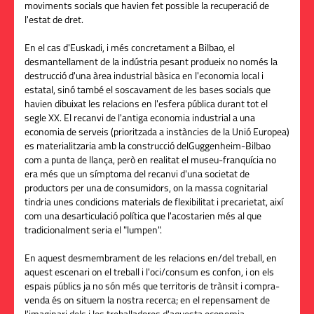
moviments socials que havien fet possible la recuperació de
l'estat de dret.
En el cas d'Euskadi, i més concretament a Bilbao, el
desmantellament de la indústria pesant produeix no només la
destrucció d'una àrea industrial bàsica en l'economia local i
estatal, sinó també el soscavament de les bases socials que
havien dibuixat les relacions en l'esfera pública durant tot el
segle XX. El recanvi de l'antiga economia industrial a una
economia de serveis (prioritzada a instàncies de la Unió Europea)
es materialitzaria amb la construcció delGuggenheim-Bilbao
com a punta de llança, però en realitat el museu-franquícia no
era més que un símptoma del recanvi d'una societat de
productors per una de consumidors, on la massa cognitarial
tindria unes condicions materials de flexibilitat i precarietat, així
com una desarticulació política que l'acostarien més al que
tradicionalment seria el "lumpen".
En aquest desmembrament de les relacions en/del treball, en
aquest escenari on el treball i l'oci/consum es confon, i on els
espais públics ja no són més que territoris de trànsit i compra-
venda és on situem la nostra recerca; en el repensament de