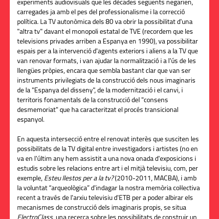
experiments audiovisuals que les dècades següents negarien,
carregades ja amb el pes del professionalisme i la correcció
política. La TV autonòmica dels 80 va obrir la possibilitat d'una
"altra tv" davant el monopoli estatal de TVE (recordem que les
televisions privades arriben a Espanya en 1990), va possibilitar
espais per a la intervenció d'agents exteriors i aliens a la TV que
van renovar formats, i van ajudar la normalització i a l'ús de les
llengües pròpies, encara que sembla bastant clar que van ser
instruments privilegiats de la construcció dels nous imaginaris
de la "Espanya del disseny", de la modernització i el canvi, i
territoris fonamentals de la construcció del "consens
desmemoriat" que ha caracteritzat el procés transicional
espanyol.
En aquesta intersecció entre el renovat interès que susciten les
possibilitats de la TV digital entre investigadors i artistes (no en
va en l'últim any hem assistit a una nova onada d'exposicions i
estudis sobre les relacions entre art i el mitjà televisiu, com, per
exemple,
Esteu llestos per a la tv?
(2010-2011, MACBA), i amb
la voluntat “arqueològica” d'indagar la nostra memòria col·lectiva
recent a través de l'arxiu televisiu d'ETB per a poder albirar els
mecanismes de construcció dels imaginaris propis, se situa
ElectroClass
, una recerca sobre les possibilitats de construir un