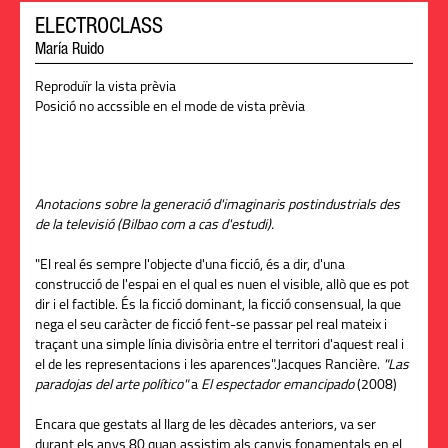
ELECTROCLASS
María Ruido
Reproduïr la vista prèvia
Posició no accssible en el mode de vista prèvia
Anotacions sobre la generació d'imaginaris postindustrials des
de la televisió (Bilbao com a cas d'estudi).
"El real és sempre l'objecte d'una ficció, és a dir, d'una
construcció de l'espai en el qual es nuen el visible, allò que es pot
dir i el factible. És la ficció dominant, la ficció consensual, la que
nega el seu caràcter de ficció fent-se passar pel real mateix i
traçant una simple línia divisòria entre el territori d'aquest real i
el de les representacions i les aparences".Jacques Rancière.
"Las
paradojas del arte político"
a
El espectador emancipado
(2008)
Encara que gestats al llarg de les dècades anteriors, va ser
durant els anys 80 quan assistim als canvis fonamentals en el