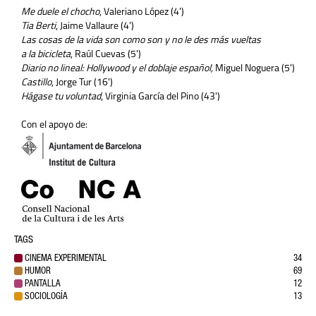
Me duele el chocho
, Valeriano López (4')
Tia Berti
, Jaime Vallaure (4')
Las cosas de la vida son como son y no le des más vueltas
a la bicicleta
, Raúl Cuevas (5')
Diario no lineal: Hollywood y el doblaje español,
Miguel Noguera (5')
Castillo
, Jorge Tur (16')
Hágase tu voluntad
, Virginia García del Pino (43')
Con el apoyo de:
TAGS
CINEMA EXPERIMENTAL
34
HUMOR
69
PANTALLA
12
SOCIOLOGÍA
13