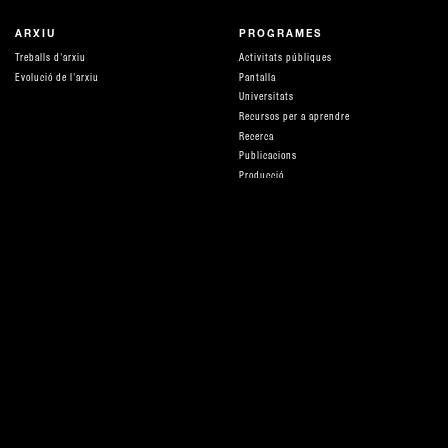
ARXIU
PROGRAMES
Treballs d'arxiu
Activitats públiques
Evolució de l'arxiu
Pantalla
Universitats
Recursos per a aprendre
Recerca
Publicacions
Producció
Parlar de diners
Amigues
DISTRIBUCIÓ I SERVEIS
QUÈ ÉS HAMACA
Distribució i tarifes
equip
ACOMPANYAMENT I ASSESSORIES
Xarxes i suports
Serveis tècnics
Col·laboracions
CA
ES
EN