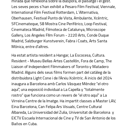
mirada que reflexiona sobre la diàspora, el paisatge i el gest.
Les seves peces s’han exhibit a Pesaro Film Festival, Viennale,
International Film Festival Rotterdam, L´Alternativa,
Oberhausen, Festival Punto de Vista, Ambulante, Xcèntric,
SFCinemateque, S8 Mostra Cine Periférico, Loop Festival,
Cinemateca Madrid, Filmoteca de Catalunya, Microscope
Gallery, Los Angeles FIlm Forum - 2220 Arts, Conde Duque
Madrid, Salzburger Kunstverein, Fabra i Coats, Arts Santa
Mónica, entre d'altres.
Ha estat artista resident a Hangar, La Escocesa, Cultura.
Resident - Museu Bellas Artes Castellón, Fora de Camp, The
Liaison of Independent Filmmakers of Toronto y Matadero
Madrid. Alguns dels seus films formen part del catàleg de la
distribuidora Light Cone i de l’Arxiu Xcèntric. A inicis del 2024
inaugura a Barcelona amb Carlos Vásquez Méndez “el otro
aquí”, una exposició individual a La Capella y “totalmente
rostro” que funciona como un revers de “el otro aquí” a La
Virreina Centre de la Imatge. Ha impartit classes a Master LAV,
Eina Barcelona, Can Felipa Ars Visuals, Centre Cultural
Albareda, La Universidad del Zulia, Universitat de Barcelona y
EICTV Escuela Internacional de Cine y TV de San Antonio de los
Baños en Cuba.