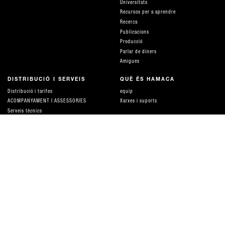
Universitats
Recursos per a aprendre
Recerca
Publicacions
Producció
Parlar de diners
Amigues
DISTRIBUCIÓ I SERVEIS
QUÈ ÉS HAMACA
Distribució i tarifes
equip
ACOMPANYAMENT I ASSESSORIES
Xarxes i suports
Serveis tècnics
Col·laboracions
CA
ES
EN
Newsletter