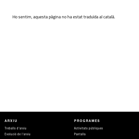
Ho sentim, aquesta pàgina no ha estat traduïda al català.
ARXIU
PROGRAMES
Treballs d'arxiu
Activitats públiques
Evolució de l'arxiu
Pantalla