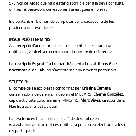
5-Links del vídeo que ha d'estar disponible per a la seva consulta
online, i el password corresponent si estigués en privat.
Els punts 3, 4 i 5 s'han de completar per a cadascuna de les
produccions presentades.
INSCRIPCIÓ I TERMINIS:
A la recepció d'aquest mail, els i les inscrits/as rebran una
notificació, amb el seu corresponent nombre de referència.
La inscripció és gratuïta i romandrà oberta fins al dilluns 6 de
novembre a les 14h
, no s'acceptaran enviaments posteriors.
SELECCIÓ:
El comitè de selecció està conformat per
Cristina Càmera
,
conservadora de cinema i vídeo en el MNCARS;
Chema González
,
cap d'activitats culturals en el MNCARS;
Marc Vives
, director de la
Nau Estruch i artista visual.
La resolució es farà pública el dia 1 de desembre en
www.hamacaonline.net i es notificarà per correu electrònic a les i
els participants.