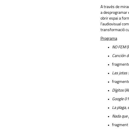
A través de mirad
a desprogramar el
obrir espai a for
l’audiovisual com 
transformació cul
Programa
NO FEM
(
Canción d
fragment
Las jotas 
fragment
Dígitos
(Al
Google 01
La plaga, 
Nada que 
fragment 