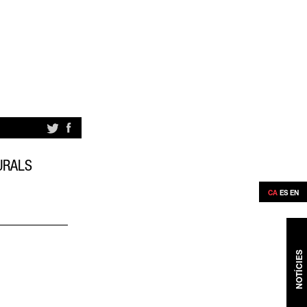
URALS
CA
ES
EN
NOTÍCIES