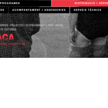
PROGRAMES
DISTRIBUCIÓ I SERV
FES
ACOMPANYAMENT I ASSESSORIES
SERVEIS TÈCNICS
SERVEIS
\
PROJECTES
\
DESPROGRAMAR EL MÓN: CINEMA
ETS CULTURALS