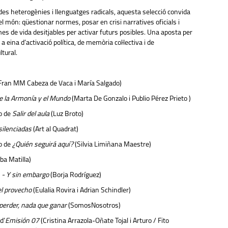
es heterogènies i llenguatges radicals, aquesta selecció convida
 món: qüestionar normes, posar en crisi narratives oficials i
mes de vida desitjables per activar futurs posibles. Una aposta per
a eina d’activació política, de memòria col·lectiva i de
tural.
Fran MM Cabeza de Vaca i María Salgado)
e la Armonía y el Mundo
(Marta De Gonzalo i Publio Pérez Prieto )
o de
Salir del aula
(Luz Broto)
silenciadas
(Art al Quadrat)
o de
¿Quién seguirá aquí?
(Silvia Limiñana Maestre)
ba Matilla)
 - Y sin embargo
(Borja Rodríguez)
el provecho
(Eulalia Rovira i Adrian Schindler)
perder, nada que ganar
(SomosNosotros)
d’
Emisión 07
(Cristina Arrazola-Oñate Tojal i Arturo / Fito