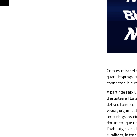
Com és mirar el m
quan desprograme
connecten la cult
A partir de l’ar
d'artistes a l’E
del seu fons, co
visual, organitza
amb els grans ei
document que rei
l’habitatge, la sal
ruralitats, la tra