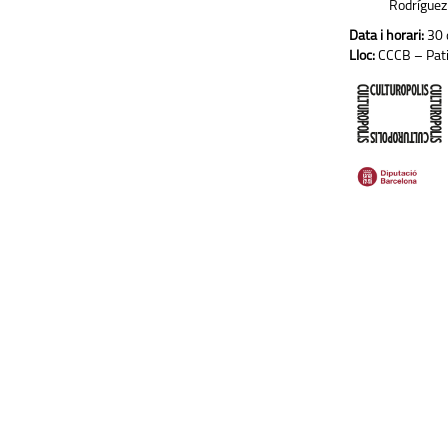
Rodríguez
Data i horari:
30 
Lloc:
CCCB – Pati