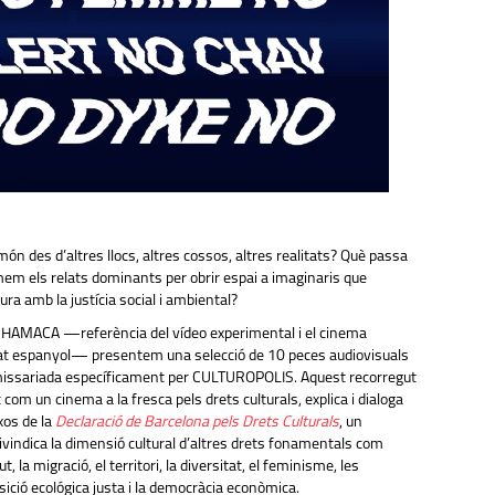
ón des d’altres llocs, altres cossos, altres realitats? Què passa
m els relats dominants per obrir espai a imaginaris que
ura amb la justícia social i ambiental?
xiu HAMACA —referència del vídeo experimental i el cinema
stat espanyol— presentem una selecció de 10 peces audiovisuals
missariada específicament per CULTUROPOLIS. Aquest recorregut
t com un cinema a la fresca pels drets culturals, explica i dialoga
xos de la
Declaració de Barcelona pels Drets Culturals
, un
vindica la dimensió cultural d’altres drets fonamentals com
ut, la migració, el territori, la diversitat, el feminisme, les
nsició ecológica justa i la democràcia econòmica.