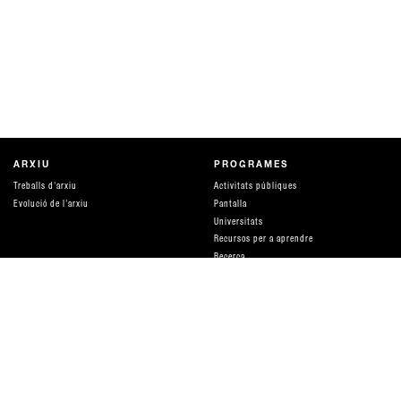
ARXIU
PROGRAMES
Treballs d'arxiu
Activitats públiques
Evolució de l'arxiu
Pantalla
Universitats
Recursos per a aprendre
Recerca
Publicacions
Producció
Parlar de diners
Amigues
DISTRIBUCIÓ I SERVEIS
QUÈ ÉS HAMACA
Distribució i tarifes
equip
ACOMPANYAMENT I ASSESSORIES
Xarxes i suports