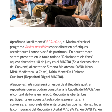
Aprofitant l’acolliment d’
ISEA 2022
, el Macba ofereix el
programa
Arxius possibles
especialitzat en pràctiques
arxivístiques i conservació de patrimoni. En aquest marc
serem presents en la taula rodona "Relacionem els fons"
aquest divendres 10 de juny en el MACBA (Sala d’exposicions
del Convent) al costat de Simona Malatesta (OVNI), Neus
Miró (Mediateca La Caixa), Núria Montclús i Paloma
Gueilburt (Repositori Digital MACBA).
Relacionem els fons
serà un espai de diàleg dels quatre
repositoris que es podran consultar a la Capella del MACBA en
el context de Fons en relació. Repositoris oberts. Les
participants en aquesta taula rodona presentaran i
conversaran sobre els diferents projectes que han donat lloc a
la configuració del Repositori Digital MACBA, l’arxiu OVNI, l’arxiu