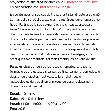
proyección de sus producciones en la
Filmoteca de Catalunya
.
En colaboración con
Intersección
y
Hangar
.
En contemplar el seu cos de treball, l'artista i directora Salomé
Lamas obliga el públic a explorar noves àrees del cinema de no
ficció. Partint de la seva experiència la cineasta proposa el
taller “Transaccions, límits i híbrids”. En aquest laboratori es
discutiran els temes transversals presentats en projectes de
diferents longituds per part dels i les participants i es posaran
a prova els límits aparents entre el cinema i les arts visuals.
Igualment, s’exploraran temes entorn a la representació de la
memòria i la narració d’històries a través d’imatges; així com
pràctiques fonamentals, formals i tècniques de l’audiovisual.
Paraules clau:
L’origen de les idees cinematogràfiques, la
formació de projectes, els canals de finançament i coproducció,
dossier de projectes, festivals, tallers i distribució,
metodologies de treball en el procés de desenvolupament
d’una obra audiovisual.
Durada:
10 hores
Dates:
19 i 20 de febrer
Horari:
11:00 a 14:00 h i 15:00 a 17:00h
Preu:
20 €