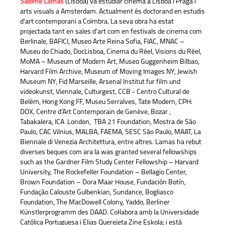
Salomé Lamas
(Lisboa) va estudiar cinema a Lisboa i Praga i
arts visuals a Amsterdam. Actualment és doctorand en estudis
d'art contemporani a Coïmbra. La seva obra ha estat
projectada tant en sales d'art com en festivals de cinema com
Berlinale, BAFICI, Museo Arte Reina Sofia, FIAC, MNAC –
Museu do Chiado, DocLisboa, Cinema du Réel, Visions du Réel,
MoMA – Museum of Modern Art, Museo Guggenheim Bilbao,
Harvard Film Archive, Museum of Moving Images NY, Jewish
Museum NY, Fid Marseille, Arsenal Institut fur film und
videokunst, Viennale, Culturgest, CCB - Centro Cultural de
Belém, Hong Kong FF, Museu Serralves, Tate Modern, CPH:
DOX, Centre d’Art Contemporain de Genève, Bozar ,
Tabakalera, ICA London, TBA 21 Foundation, Mostra de São
Paulo, CAC Vilnius, MALBA, FAEMA, SESC São Paulo, MAAT, La
Biennale di Venezia Architettura, entre altres. Lamas ha rebut
diverses beques com ara la was granted several fellowships
such as the Gardner Film Study Center Fellowship – Harvard
University, The Rockefeller Foundation – Bellagio Center,
Brown Foundation – Dora Maar House, Fundación Botín,
Fundação Calouste Gulbenkian, Sundance, Bogliasco
Foundation, The MacDowell Colony, Yaddo, Berliner
Künstlerprogramm des DAAD. Col·labora amb la Universidade
Católica Portuguesa i Elias Querejeta Zine Eskola; i està