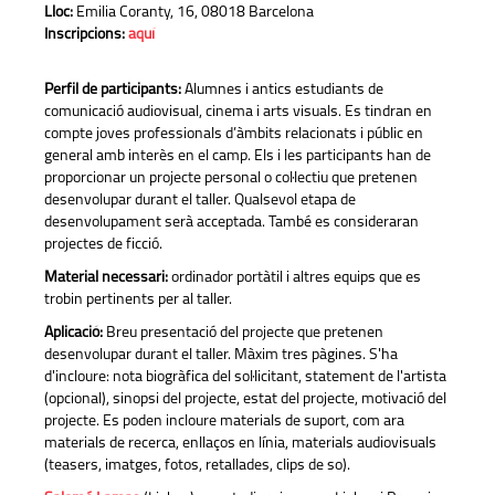
Lloc:
Emilia Coranty, 16, 08018 Barcelona
Inscripcions:
aquí
Perfil de participants:
Alumnes i antics estudiants de
comunicació audiovisual, cinema i arts visuals. Es tindran en
compte joves professionals d’àmbits relacionats i públic en
general amb interès en el camp. Els i les participants han de
proporcionar un projecte personal o col·lectiu que pretenen
desenvolupar durant el taller. Qualsevol etapa de
desenvolupament serà acceptada. També es consideraran
projectes de ficció.
Material necessari:
ordinador portàtil i altres equips que es
trobin pertinents per al taller.
Aplicació:
Breu presentació del projecte que pretenen
desenvolupar durant el taller. Màxim tres pàgines. S'ha
d'incloure: nota biogràfica del sol·licitant, statement de l'artista
(opcional), sinopsi del projecte, estat del projecte, motivació del
projecte. Es poden incloure materials de suport, com ara
materials de recerca, enllaços en línia, materials audiovisuals
(teasers, imatges, fotos, retallades, clips de so).