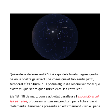
Què entens del més enllà? Què saps dels forats negres que hi
ha en la nostra galàxia? Hi ha coses que et fan sentir petiti,
temporal, fútil o humil? Es podria algun dia reconèixer tot el que
existeix? Què sents quan mires el cel les estrelles?
Els 13 i 18 de març, com a activitat paral·lela a l’
exposició
el cel
les estrelles
, proposem un passeig nocturn per a l’observació
d’elements i fenòmens presents en el firmament visible i per a