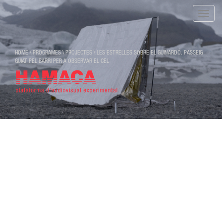
Toggle
naviga
HOME
\
PROGRAMES
\
PROJECTES
\
LES ESTRELLES SOBRE EL GUINARDÓ. PASSEIG
GUIAT PEL BARRI PER A OBSERVAR EL CEL