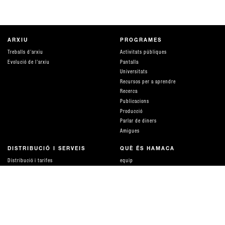
ARXIU
PROGRAMES
Treballs d'arxiu
Activitats públiques
Evolució de l'arxiu
Pantalla
Universitats
Recursos per a aprendre
Recerca
Publicacions
Producció
Parlar de diners
Amigues
DISTRIBUCIÓ I SERVEIS
QUÈ ÉS HAMACA
Distribució i tarifes
equip
ACOMPANYAMENT I ASSESSORIES
Xarxes i suports
Serveis tècnics
Col·laboracions