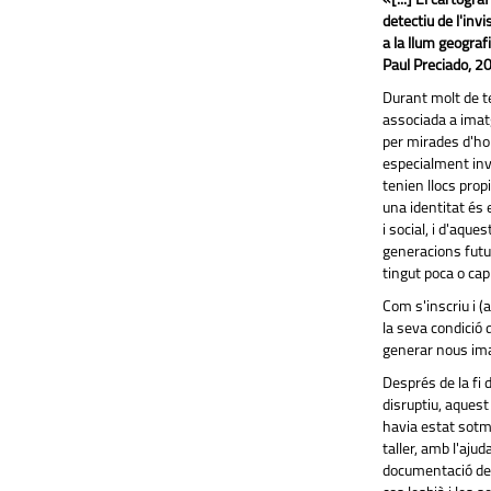
«[...] El cartògr
detectiu de l'invi
a la llum geograf
Paul Preciado, 2
Durant molt de te
associada a imat
per mirades d'hom
especialment invi
tenien llocs propi
una identitat és 
i social, i d'aqu
generacions futur
tingut poca o cap 
Com s'inscriu i (
la seva condició 
generar nous imagi
Després de la fi d
disruptiu, aquest 
havia estat sotm
taller, amb l'ajud
documentació de 