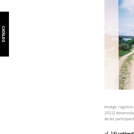
CATÀLEG
Imatge: registre d
2022) desenvolup
de les participant