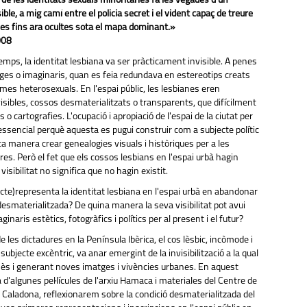
af de les identitats sexuals minoritàries fa les vegades d'un
sible, a mig camí entre el policia secret i el vident capaç de treure
ies fins ara ocultes sota el mapa dominant.»
008
mps, la identitat lesbiana va ser pràcticament invisible. A penes
ges o imaginaris, quan es feia redundava en estereotips creats
es heterosexuals. En l'espai públic, les lesbianes eren
sibles, cossos desmaterialitzats o transparents, que difícilment
s o cartografies. L'ocupació i apropiació de l'espai de la ciutat per
essencial perquè aquesta es pugui construir com a subjecte polític
esta manera crear genealogies visuals i històriques per a les
es. Però el fet que els cossos lesbians en l'espai urbà hagin
visibilitat no significa que no hagin existit.
acte)representa la identitat lesbiana en l'espai urbà en abandonar
desmaterialitzada? De quina manera la seva visibilitat pot avui
naris estètics, fotogràfics i polítics per al present i el futur?
e les dictadures en la Península Ibèrica, el cos lèsbic, incòmode i
subjecte excèntric, va anar emergint de la invisibilització a la qual
ès i generant noves imatges i vivències urbanes. En aquest
a d'algunes pel·lícules de l'arxiu Hamaca i materiales del Centre de
Caladona, reflexionarem sobre la condició desmaterialitzada del