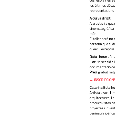
cos lesbià i les 
les últimes dèca
representacions o
A qui va dirigit:
A artistis i a qu
cinematogràfica i
món.
El taller serà
no 
persona que s'ide
queer… exceptuan
Data i hora:
23 i 
Lloc:
1ª sessió a 
documentació de 
Preu:
gratuït mitj
→ INSCRIPCION
Catarina Botelho
Artista visual i i
arquitectures, i 
productivistes de
projectes i invest
península ibèrica