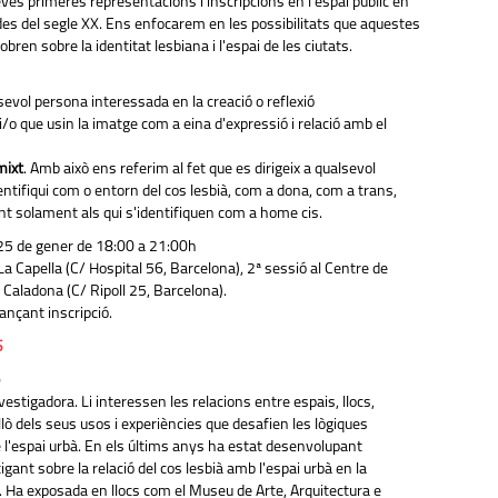
seves primeres representacions i inscripcions en l'espai públic en
des del segle XX. Ens enfocarem en les possibilitats que aquestes
bren sobre la identitat lesbiana i l'espai de les ciutats.
alsevol persona interessada en la creació o reflexió
/o que usin la imatge com a eina d'expressió i relació amb el
mixt
. Amb això ens referim al fet que es dirigeix a qualsevol
ntifiqui com o entorn del cos lesbià, com a dona, com a trans,
t solament als qui s'identifiquen com a home cis.
25 de gener de 18:00 a 21:00h
La Capella (C/ Hospital 56, Barcelona), 2ª sessió al Centre de
Caladona (C/ Ripoll 25, Barcelona).
ançant inscripció.
S
nvestigadora. Li interessen les relacions entre espais, llocs,
allò dels seus usos i experiències que desafien les lògiques
 l'espai urbà. En els últims anys ha estat desenvolupant
igant sobre la relació del cos lesbià amb l'espai urbà en la
. Ha exposada en llocs com el Museu de Arte, Arquitectura e