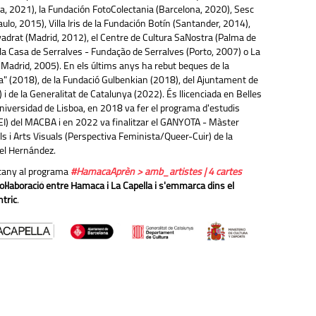
oa, 2021), la Fundación FotoColectania (Barcelona, 2020), Sesc
ulo, 2015), Villa Iris de la Fundación Botín (Santander, 2014),
vadrat (Madrid, 2012), el Centre de Cultura SaNostra (Palma de
 la Casa de Serralves - Fundação de Serralves (Porto, 2007) o La
Madrid, 2005). En els últims anys ha rebut beques de la
xa" (2018), de la Fundació Gulbenkian (2018), del Ajuntament de
i de la Generalitat de Catalunya (2022). És llicenciada en Belles
Universidad de Lisboa, en 2018 va fer el programa d'estudis
I) del MACBA i en 2022 va finalitzar el GANYOTA - Màster
ls i Arts Visuals (Perspectiva Feminista/Queer-Cuir) de la
el Hernández.
rtany al programa
#HamacaAprèn > amb_artistes | 4 cartes
ol·laboració entre Hamaca i La Capella i s'emmarca dins el
tric
.