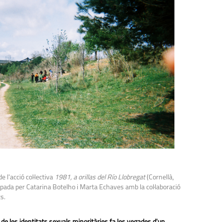
e l'acció col·lectiva
1981, a orillas del Río Llobregat
(Cornellà,
ada per Catarina Botelho i Marta Echaves amb la col·laboració
s.