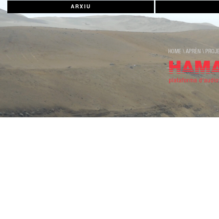
ARXIU
HOME
\
APRÈN
\
PROJ