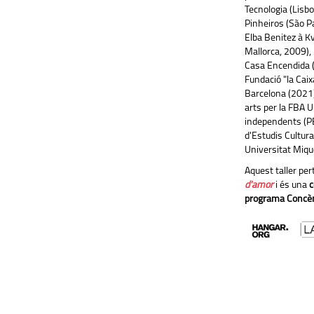
Tecnologia (Lisb
Pinheiros (São Pa
Elba Benitez à K
Mallorca, 2009),
Casa Encendida (
Fundació "la Cai
Barcelona (2021) 
arts per la FBA 
independents (PE
d'Estudis Cultura
Universitat Miqu
Aquest taller pe
d'amor
i és una
c
programa Concèn