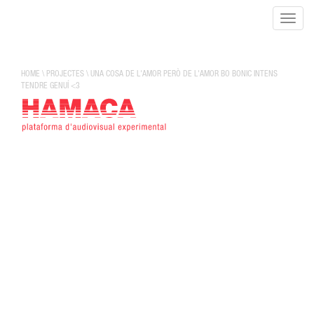
Toggle
naviga
HOME
\
PROJECTES
\
UNA COSA DE L'AMOR PERÒ DE L'AMOR BO BONIC INTENS
TENDRE GENUÍ <3