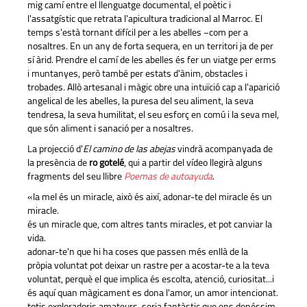
mig camí entre el llenguatge documental, el poètic i
l'assatgístic que retrata l'apicultura tradicional al Marroc. El
temps s'està tornant difícil per a les abelles −com per a
nosaltres. En un any de forta sequera, en un territori ja de per
sí àrid. Prendre el camí de les abelles és fer un viatge per erms
i muntanyes, però també per estats d'ànim, obstacles i
trobades. Allò artesanal i màgic obre una intuïció cap a l'aparició
angelical de les abelles, la puresa del seu aliment, la seva
tendresa, la seva humilitat, el seu esforç en comú i la seva mel,
que són aliment i sanació per a nosaltres.
La projecció d'
El camino de las abejas
vindrà acompanyada de
la presència de
ro gotelé
, qui a partir del vídeo llegirà alguns
fragments del seu llibre
Poemas de autoayuda
.
«la mel és un miracle, això és així, adonar-te del miracle és un
miracle.
és un miracle que, com altres tants miracles, et pot canviar la
vida.
adonar-te'n que hi ha coses que passen més enllà de la
pròpia voluntat pot deixar un rastre per a acostar-te a la teva
voluntat, perquè el que implica és escolta, atenció, curiositat...i
és aquí quan màgicament es dona l'amor, un amor intencionat.