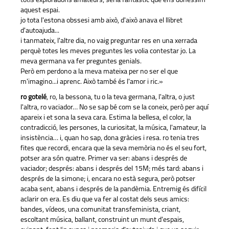
totis exploradoris amateurs, seria fantàstic que ens donéssim
aquest espai.
jo tota l'estona obssesi amb això, d'això anava el llibret
d'autoajuda...
i tanmateix, l'altre dia, no vaig preguntar res en una xerrada
perquè totes les meves preguntes les volia contestar jo. La
meva germana va fer preguntes genials.
Però em perdono a la meva mateixa per no ser el que
m'imagino...i aprenc. Això també és l'amor i ric.»
ro gotelé
, ro, la bessona, tu o la teva germana, l'altra, o just
l'altra, ro vaciador… No se sap bé com se la coneix, però per aquí
apareix i et sona la seva cara. Estima la bellesa, el color, la
contradicció, les persones, la curiositat, la música, l'amateur, la
insistència… i, quan ho sap, dona gràcies i resa. ro tenia tres
fites que recordi, encara que la seva memòria no és el seu fort,
potser ara són quatre. Primer va ser: abans i després de
vaciador; després: abans i després del 15M; més tard: abans i
després de la simone; i, encara no està segura, però potser
acaba sent, abans i després de la pandèmia. Entremig és difícil
aclarir on era. Es diu que va fer al costat dels seus amics:
bandes, vídeos, una comunitat transfeminista, criant,
escoltant música, ballant, construint un munt d'espais,