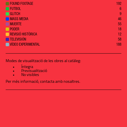
FOUND FOOTAGE
192
FUTBOL
6
GLITCH
9
MASS MEDIA
46
MUERTE
55
PODER
18
REVISIÓ HISTÒRICA
12
TELEVISIÓN
58
VÍDEO EXPERIMENTAL
188
Modes de visualització de les obres al catàleg:
Íntegra
Previsualització
No visibles
Per més informació,
contacta amb nosaltres
.