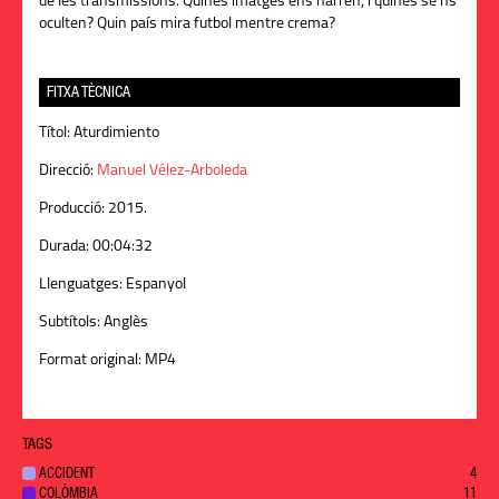
de les transmissions. Quines imatges ens narren, i quines se’ns
oculten? Quin país mira futbol mentre crema?
FITXA TÈCNICA
Títol:
Aturdimiento
Direcció:
Manuel Vélez-Arboleda
Producció:
2015.
Durada:
00:04:32
Llenguatges:
Espanyol
Subtítols:
Anglès
Format original:
MP4
TAGS
ACCIDENT
4
COLÒMBIA
11