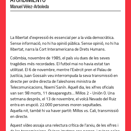
ATURDIMIENTO
Manuel Vélez-Arboleda
La llibertat d’expressió és essencial per a la vida democràtica.
Sense informació, no hi ha opinió pública. Sense opinió, no hi ha
llibertat, narra la Cort Interamericana de Drets Humans.
Colòmbia, novembre de 1985, el país viu dues de les seves
tragèdies més recordades. El futbol mai no havia estat tan
utilitzat. El 6 de novembre, mentre l’Exèrcit pren el Palau de
Justícia, Juan Gossaín veu interrompuda la seva transmissió en
directe per ordre directa de l’aleshores ministra de
Telecomunicacions, Noemí Sanín. Aquell dia, les xifres oficials
van ser: 98 morts, 11 desapareguts… Millos 2 - Unión 0. Una
setmana després, el 13 de novembre, el volcà Nevado del Ruiz
entra en erupció. 22.000 persones moren sepultades.
Aquella nit, també hi va haver partit: Millos vs. Cali, transmissió
en directe.
Aquest vídeo assaja una relectura crítica de l’arxiu, de les xifres i