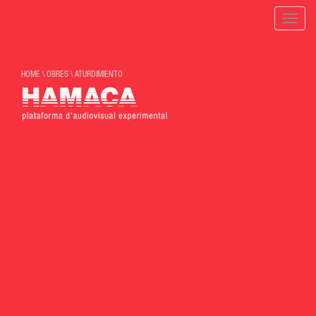
Toggle
naviga
HOME
\
OBRES
\
ATURDIMIENTO