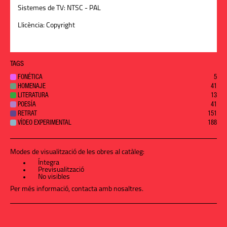
Sistemes de TV:
NTSC - PAL
Llicència:
Copyright
TAGS
FONÉTICA
5
HOMENAJE
41
LITERATURA
13
POESÍA
41
RETRAT
151
VÍDEO EXPERIMENTAL
188
Modes de visualització de les obres al catàleg:
Íntegra
Previsualització
No visibles
Per més informació,
contacta amb nosaltres
.