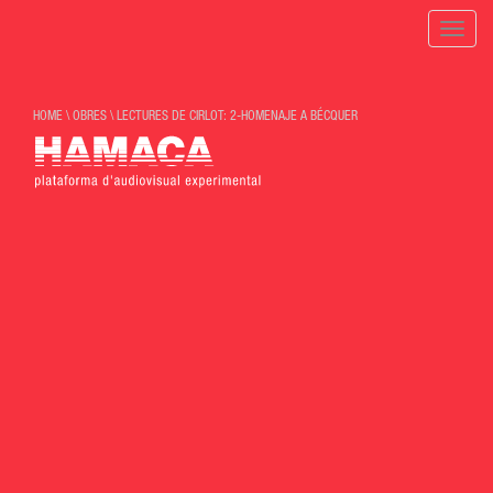
Toggle
naviga
HOME
\
OBRES
\
LECTURES DE CIRLOT: 2-HOMENAJE A BÉCQUER