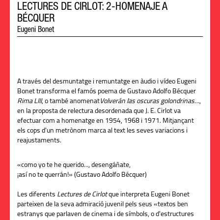
LECTURES DE CIRLOT: 2-HOMENAJE A
BÉCQUER
Eugeni Bonet
A través del desmuntatge i remuntatge en àudio i vídeo Eugeni
Bonet transforma el famós poema d
e Gustavo Adolfo Bécquer
Rima LIII
, o també anomenat
Volverán las oscuras golondrinas…
,
en la proposta de relectura desordenada que
J. E. Cirlot
va
efectuar com a homenatge en 1954, 1968 i 1971. Mitjançant
els cops d'un metrònom marca al text les seves variacions i
reajustaments.
«como yo te he querido..., desengáñate,
¡así no te querrán!»
(Gustavo Adolfo Bécquer)
Les diferents
Lectures de Cirlot
que interpreta Eugeni Bonet
parteixen de la seva admiració juvenil pels seus «textos ben
estranys que parlaven de cinema i de símbols, o d'estructures