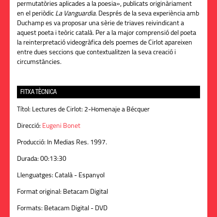
permutatòries aplicades a la poesia», publicats originàriament
en el periòdic
La Vanguardia
. Després de la seva experiència amb
Duchamp es va proposar una sèrie de triaves reivindicant a
aquest poeta i teòric català. Per a la major comprensió del poeta
la reinterpretació videogràfica dels poemes de
Cirlot
apareixen
entre dues seccions que contextualitzen la seva creació i
circumstàncies.
FITXA TÈCNICA
Títol:
Lectures de Cirlot: 2-Homenaje a Bécquer
Direcció:
Eugeni Bonet
Producció:
In Medias Res. 1997.
Durada:
00:13:30
Llenguatges:
Català - Espanyol
Format original:
Betacam Digital
Formats:
Betacam Digital - DVD