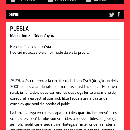
NOTÍCIES
PROJECTES
ALTRES
OBRES
PUEBLA
María Jerez
|
Silvia Zayas
Reproduïr la vista prèvia
Posició no accssible en el mode de vista prèvia
PUEBLA
és una rondalla circular rodada en Escó (Aragó), un dels
3000 pobles abandonats per humans i institucions a l'Espanya
rural. En una dels seus carrers, es desplega lenta una mena de
coreografia espectral que mobilitza l'ecosistema bastard i
complex que avui dia habita el poble.
La terra batega en cicles d'aparició i desaparició. Les presències
són vistes, però també són sentides o pressentides, la geologia
sembla modificar el seu ritme i batega a l'interior de la matèria,