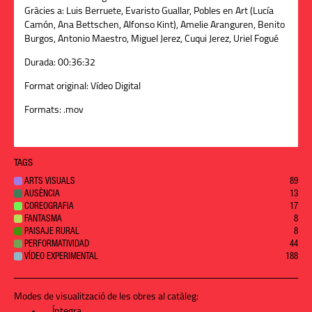
Gràcies a: Luis Berruete, Evaristo Guallar, Pobles en Art (Lucía
Camón, Ana Bettschen, Alfonso Kint), Amelie Aranguren, Benito
Burgos, Antonio Maestro, Miguel Jerez, Cuqui Jerez, Uriel Fogué
Durada:
00:36:32
Format original:
Vídeo Digital
Formats:
.mov
TAGS
ARTS VISUALS
89
AUSÈNCIA
13
COREOGRAFIA
17
FANTASMA
8
PAISAJE RURAL
8
PERFORMATIVIDAD
44
VÍDEO EXPERIMENTAL
188
Modes de visualització de les obres al catàleg:
Íntegra