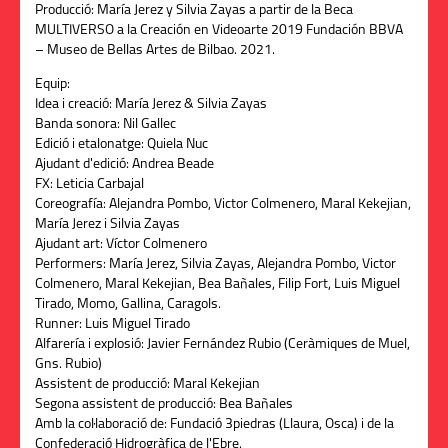
Producció:
María Jerez y Silvia Zayas a partir de la Beca
MULTIVERSO a la Creación en Videoarte 2019 Fundación BBVA
– Museo de Bellas Artes de Bilbao. 2021.
Equip:
Idea i creació: María Jerez & Silvia Zayas
Banda sonora: Nil Gallec
Edició i etalonatge: Quiela Nuc
Ajudant d'edició: Andrea Beade
FX: Leticia Carbajal
Coreografía: Alejandra Pombo, Victor Colmenero, Maral Kekejian,
María Jerez i Silvia Zayas
Ajudant art: Víctor Colmenero
Performers: María Jerez, Silvia Zayas, Alejandra Pombo, Victor
Colmenero, Maral Kekejian, Bea Bañales, Filip Fort, Luis Miguel
Tirado, Momo, Gallina, Caragols.
Runner: Luis Miguel Tirado
Alfarería i explosió: Javier Fernández Rubio (Ceràmiques de Muel,
Gns. Rubio)
Assistent de producció: Maral Kekejian
Segona assistent de producció: Bea Bañales
Amb la col·laboració de: Fundació 3piedras (Llaura, Osca) i de la
Confederació Hidrogràfica de l'Ebre.