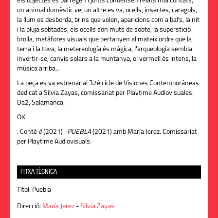
els objectes es barregen i junts condensen relats mai contats,
un animal domèstic ve, un altre es va, ocells, insectes, caragols,
la llum es desborda, brins que volen, aparicions com a bafs, la nit
i la pluja sobtades, els ocells són muts de sobte, la superstició
brolla, metàfores visuals que pertanyen al mateix ordre que la
terra i la tova, la metereología és màgica, l'arqueologia sembla
invertir-se, canvis solars a la muntanya, el vermell és intens, la
música arriba...
La peça es va estrenar al 32è cicle de Visiones Contemporáneas
dedicat a Silvia Zayas, comissariat per Playtime Audiovisuales.
Da2, Salamanca.
OK
. Conté
ê
(2021) i
PUEBLA
(2021) amb María Jerez. Comissariat
per Playtime Audiovisuals.
FITXA TÈCNICA
Títol:
Puebla
Direcció:
María Jerez
-
Silvia Zayas