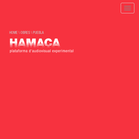
Toggle
naviga
HOME
\
OBRES
\
PUEBLA