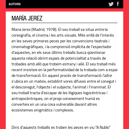
AUTORS
MARÍA JEREZ
Maria Jerez (Madrid, 1978). El seu treball se situa
entre
la
coreografia, el cinema i les arts visuals. Més enllà de l'interès
en les seves primeres peces per les convencions teatrals i
cinematogràfiques, i la comprensió implícita de l'espectador
d'aquestes, en els seus últims treballs busca qüestionar
aquesta relació obrint espais de potencialitat a través de
trobades amb allò que trobem estrany i aliè. El seu treball més
recent insisteix en la performatividad de la trobada com a espai
de transformació. En aquest procés de transformació
l'altre
s'ubica en un mateix, establint vores difuses entre el conegut i
el desconegut, l'objecte i el subjecte, l'animat i l'inanimat. El
seu treball tracta d'escapar de les lògiques logocéntricas i
antropocèntriques, on el propi coneixement humà es
converteix en un una cosa vulnerable davant altres
ecosistemes enigmàtics i complexos.
Dins d'aquests treballs es troben les peces en viu "A Nublo"