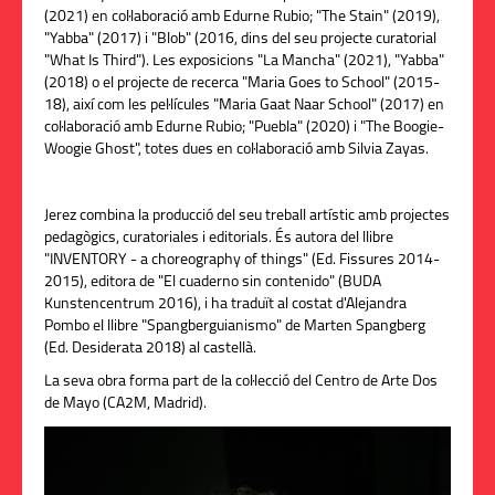
(2021) en col·laboració amb Edurne Rubio; "The Stain" (2019),
"Yabba" (2017) i "Blob" (2016, dins del seu projecte curatorial
"What Is Third"). Les exposicions "La Mancha" (2021), "Yabba"
(2018) o el projecte de recerca "Maria Goes to School" (2015-
18), així com les pel·lícules "Maria Gaat Naar School" (2017) en
col·laboració amb Edurne Rubio; "Puebla" (2020) i "The Boogie-
Woogie Ghost", totes dues en col·laboració amb Silvia Zayas.
Jerez combina la producció del seu treball artístic amb projectes
pedagògics, curatoriales i editorials. És autora del llibre
"INVENTORY - a choreography of things" (Ed. Fissures 2014-
2015), editora de "El cuaderno sin contenido" (BUDA
Kunstencentrum 2016), i ha traduït al costat d'Alejandra
Pombo el llibre "Spangberguianismo" de Marten Spangberg
(Ed. Desiderata 2018) al castellà.
La seva obra forma part de la col·lecció del Centro de Arte Dos
de Mayo (CA2M, Madrid).