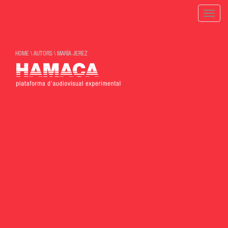
Toggle
naviga
HOME
\
AUTORS
\
MARÍA JEREZ