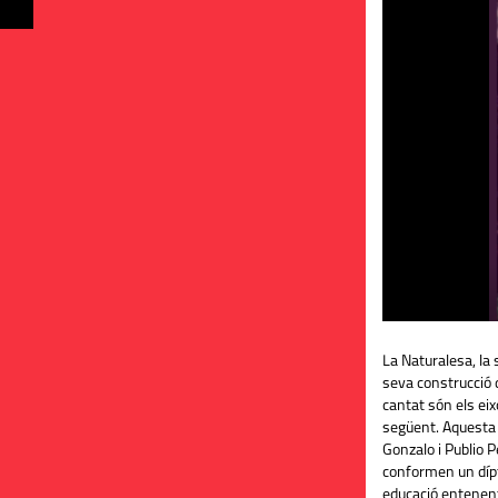
La Naturalesa, la s
seva construcció q
cantat són els eix
següent. Aquesta 
Gonzalo i Publio P
conformen un dípt
educació entenent