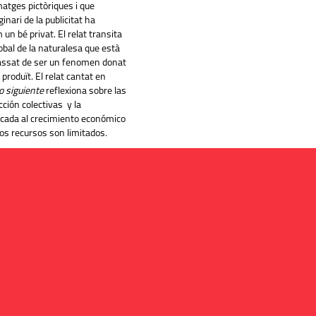
matges pictòriques i que
nari de la publicitat ha
un bé privat. El relat transita
obal de la naturalesa que està
passat de ser un fenomen donat
roduït. El relat cantat en
o siguiente
reflexiona sobre las
cción colectivas y la
licada al crecimiento económico
os recursos son limitados.