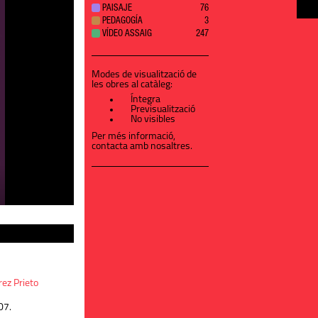
PAISAJE
76
PEDAGOGÍA
3
VÍDEO ASSAIG
247
Modes de visualització de
les obres al catàleg:
Íntegra
Previsualització
No visibles
Per més informació,
contacta amb nosaltres
.
rez Prieto
07.