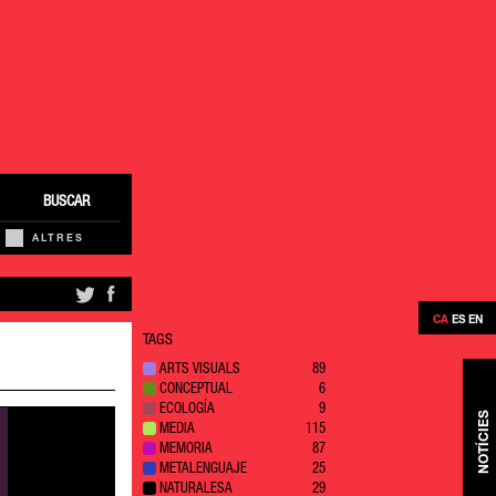
BUSCAR
ALTRES
CA
ES
EN
TAGS
ARTS VISUALS
89
CONCEPTUAL
6
ECOLOGÍA
9
NOTÍCIES
MEDIA
115
MEMORIA
87
METALENGUAJE
25
NATURALESA
29