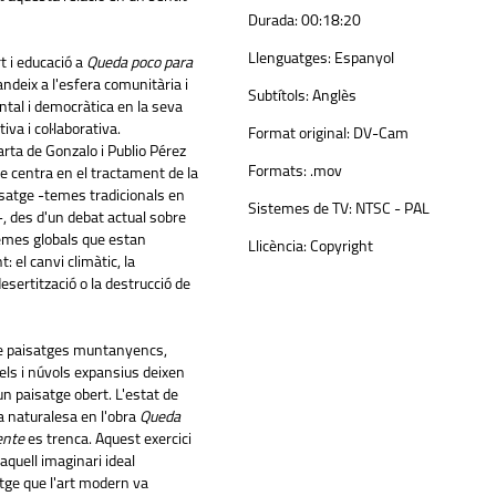
Durada:
00:18:20
Llenguatges:
Espanyol
rt i educació a
Queda poco para
ndeix a l'esfera comunitària i
Subtítols:
Anglès
ntal i democràtica en la seva
iva i col·laborativa.
Format original:
DV-Cam
rta de Gonzalo i Publio Pérez
Formats:
.mov
e centra en el tractament de la
isatge -temes tradicionals en
Sistemes de TV:
NTSC - PAL
t-, des d'un debat actual sobre
emes globals que estan
Llicència:
Copyright
: el canvi climàtic, la
esertització o la destrucció de
e paisatges muntanyencs,
cels i núvols expansius deixen
n paisatge obert. L'estat de
a naturalesa en l'obra
Queda
ente
es trenca. Aquest exercici
aquell imaginari ideal
atge que l'art modern va