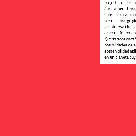
projectar en les i
àmpliament l'imagi
sobreexplotat com 
per una imatge gl
ja sotmesa i ha 
a ser un fenomen p
Queda poco para l
posibilidades de a
sostenibilidad ap
en un planeta cuy