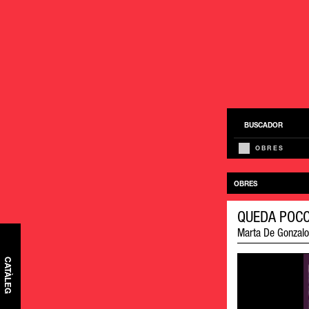
BUSCADOR
OBRES
OBRES
QUEDA POCO
Marta De Gonzalo
CATÀLEG