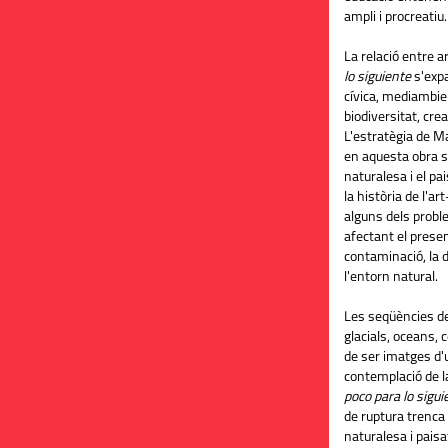
ampli i
procreatiu.
La relació entre a
lo siguiente
s'expa
cívica, mediambie
biodiversitat, creat
L'estratègia de Ma
en aquesta obra s
naturalesa i el pa
la història de l'ar
alguns dels probl
afectant el present
contaminació, la d
l'entorn natural.
Les seqüències d
glacials, oceans, 
de ser imatges d'u
contemplació de l
poco para lo sigui
de ruptura trenca 
naturalesa i pais