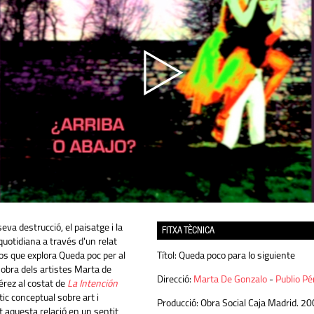
eva destrucció, el paisatge i la
FITXA TÈCNICA
uotidiana a través d'un relat
os que explora Queda poc per al
Títol:
Queda poco para lo siguiente
obra dels artistes Marta de
Direcció:
Marta De Gonzalo
-
Publio Pé
érez al costat de
La Intención
ic conceptual sobre art i
Producció:
Obra Social Caja Madrid. 20
 aquesta relació en un sentit