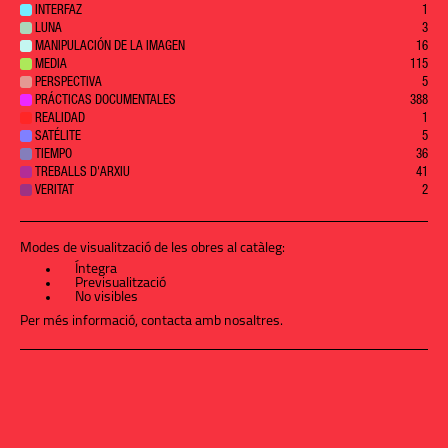
INTERFAZ
1
LUNA
3
MANIPULACIÓN DE LA IMAGEN
16
MEDIA
115
PERSPECTIVA
5
PRÁCTICAS DOCUMENTALES
388
REALIDAD
1
SATÉLITE
5
TIEMPO
36
TREBALLS D'ARXIU
41
VERITAT
2
Modes de visualització de les obres al catàleg:
Íntegra
Previsualització
No visibles
Per més informació,
contacta amb nosaltres
.