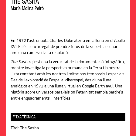
THE SASHA
María Molina Peiró
En 1972 l'astronauta Charles Duke aterra en la lluna en el Apollo
XVI. Ell és l'encarregat de prendre fotos de la superfície lunar
amb una càmera d'alta resolució.
The Sasha
qüestiona la veracitat de la documentació fotogràfica,
mentre investiga la perspectiva humana en la Terra i la nostra
lluita constant amb les nostres limitacions temporals i espacials.
Des de l'exploració de l'espai al ciberespai, des d'una lluna
analògica en 1972 a una lluna virtual en Google Earth avui. Una
història sobre universos paral·lels on l'eternitat sembla perdre's
entre enquadraments i interfícies.
FITXA TÈCNICA
Títol:
The Sasha