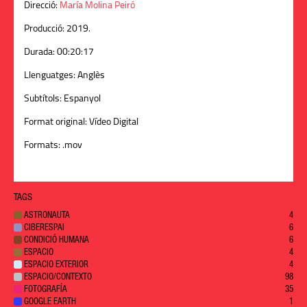
Direcció:
María Molina Peiró
Producció:
2019.
Durada:
00:20:17
Llenguatges:
Anglès
Subtítols:
Espanyol
Format original:
Vídeo Digital
Formats:
.mov
TAGS
ASTRONAUTA
4
CIBERESPAI
6
CONDICIÓ HUMANA
6
ESPACIO
4
ESPACIO EXTERIOR
4
ESPACIO/CONTEXTO
98
FOTOGRAFÍA
35
GOOGLE EARTH
1