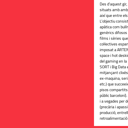
Des d'aquest gir,
situats amb ambigü
així que entre el
L'objectiu consist
apàtica com bulím
genèrics difosos 
films i sèries qu
col·lectives esp
imposat a ARTENG
space i hot desk
del gaming en la
SORT i Big Data 
mitjançant clixé
ex-maquina, seria
etc.) que succeei
pisos compartits 
públic barceloní)
i a vegades per de
(precària i apass
producció, entrel
retroalimentació 