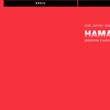
ARXIU
HOME
\
AUTORS
\
CAMI