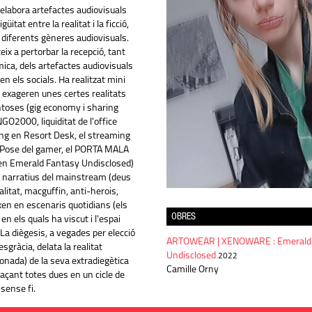
 elabora artefactes audiovisuals
itat entre la realitat i la ficció,
s diferents gèneres audiovisuals.
eix a pertorbar la recepció, tant
ica, dels artefactes audiovisuals
en els socials. Ha realitzat mini
e exageren unes certes realitats
antoses (gig economy i sharing
O2000, liquiditat de l'office
ing en Resort Desk, el streaming
 Pose del gamer, el PORTA MALA
en Emerald Fantasy Undisclosed)
s narratius del mainstream (deus
litat, macguffin, anti-herois,
xen en escenaris quotidians (els
OBRES
en els quals ha viscut i l'espai
. La diègesis, a vegades per elecció
ARTOWEAR | XENOWARE : Emerald
sgràcia, delata la realitat
Undisclosed
2022
ionada) de la seva extradiegètica
Camille Orny
laçant totes dues en un cicle de
sense fi.