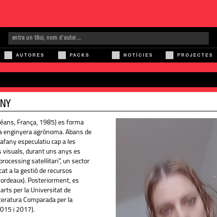
AUTORES
PACKS
NOTÍCIES
PROJECTES
RNY
léans, França, 1985) es forma
 a enginyera agrònoma. Abans de
 afany especulatiu cap a les
s visuals, durant uns anys es
rocessing satel·litari", un sector
cat a la gestió de recursos
Bordeaux). Posteriorment, es
arts per la Universitat de
iteratura Comparada per la
015 i 2017).