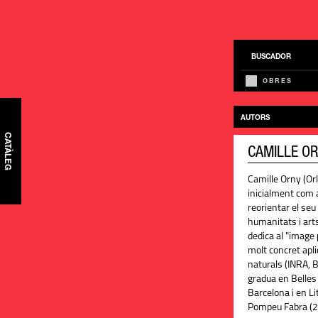
BUSCADOR
OBRES
AUTORS
CATÀLEG
CAMILLE O
Camille Orny (Or
inicialment com
reorientar el seu
humanitats i art
dedica al "image p
molt concret apli
naturals (INRA, 
gradua en Belles 
Barcelona i en L
Pompeu Fabra (2