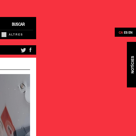
BUSCAR
CA
ES
EN
ALTRES
NOTÍCIES