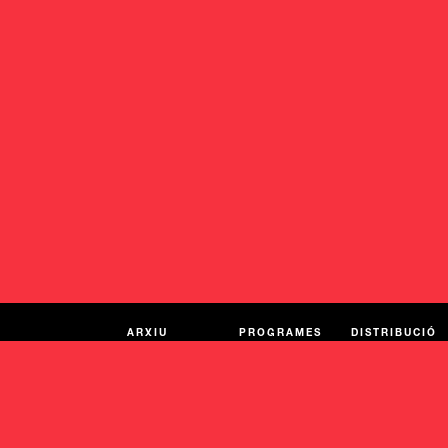
ARXIU
PROGRAMES
DISTRIBUCIÓ
I SERVEIS
Treballs d'arxiu
Activitats
públiques
Evolució de
Distribució i
l'arxiu
Pantalla
tarifes
Universitats
ACOMPANYAMENT
I ASSESSORIES
Recursos per a
aprendre
Serveis tècnics