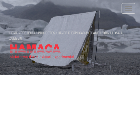
Toggle
naviga
HOME
\
PROJECTA
\
PROJECTES
\
HAVER D'EXPLICAR-ME | AMB L'ORGULLOSA AL
ZUMZEIG