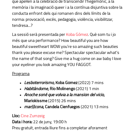
que apel·len a la celebració de transcendir l'hegemònic, a la
memòria i la imaginació queer i a la contínua disjuntiva sobre la
conducta enfront dels qui romanen dins dels límits de la
norma: provocació, excés, pedagogia, violència, visibilitzar,
tendresa...?
La sessió serà presentada per
Koba Gómez
. Què som tu i jo
més que una performance? How beautiful you are how
beautiful sweetheart WOW you’re so amazing such beauties
thank you please excuse me? Spectacular spectacular what’s
the name of that song? Give me a hug come on aw baby I love
your eyeliner you look amazing YOU FAGGOT.
Programa
Lesboterrorismo
, Koba Gómez
(2022) 7 mins
Habitándome
, Rio Molinengo
(2021) 1 min
Anoche soñé que volvía a la mansión del vicio
,
Mariokissme
(2015) 26 mins
mar(i)cona
, Candela Cienfuegos
(2021) 13 mins
Lloc:
Cine Zumzeig
Data i hora:
22 de juny, 19:00 h
Preu gratuït, entrada lliure fins a completar aforament