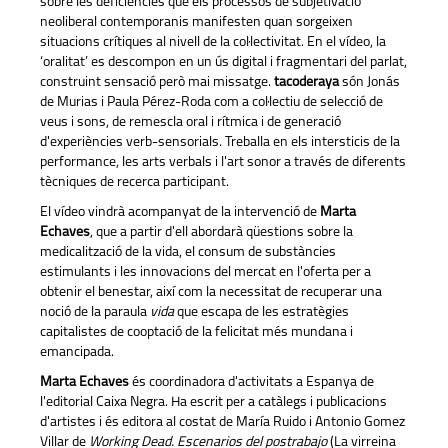
sobre les deficiències que els processos de subjetivació
neoliberal contemporanis manifesten quan sorgeixen
situacions crítiques al nivell de la col·lectivitat. En el vídeo, la
‘oralitat’ es descompon en un ús digital i fragmentari del parlat,
construint sensació però mai missatge.
tacoderaya
són Jonás
de Murias i Paula Pérez-Roda com a col·lectiu de selecció de
veus i sons, de remescla oral i rítmica i de generació
d'experiències verb-sensorials. Treballa en els intersticis de la
performance, les arts verbals i l'art sonor a través de diferents
tècniques de recerca participant.
El vídeo vindrà acompanyat de la intervenció de
Marta
Echaves
, que a partir d'ell abordarà qüestions sobre la
medicalització de la vida, el consum de substàncies
estimulants i les innovacions del mercat en l'oferta per a
obtenir el benestar, així com la necessitat de recuperar una
noció de la paraula
vida
que escapa de les estratègies
capitalistes de cooptació de la felicitat més mundana i
emancipada.
Marta Echaves
és coordinadora d'activitats a Espanya de
l'editorial Caixa Negra. Ha escrit per a catàlegs i publicacions
d'artistes i és editora al costat de María Ruido i Antonio Gomez
Villar de
Working Dead. Escenarios del postrabajo
(La virreina