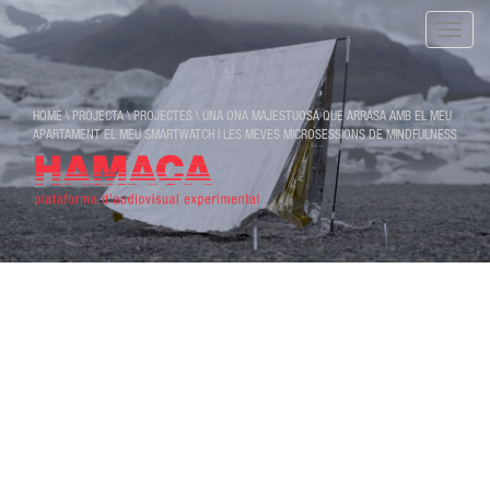
Toggle
naviga
HOME
\
PROJECTA
\
PROJECTES
\
UNA ONA MAJESTUOSA QUE ARRASA AMB EL MEU
APARTAMENT EL MEU SMARTWATCH I LES MEVES MICROSESSIONS DE MINDFULNESS