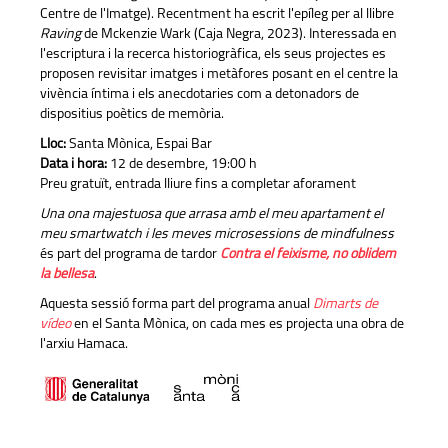
Centre de l'Imatge). Recentment ha escrit l'epíleg per al llibre
Raving
de Mckenzie Wark (Caja Negra, 2023). Interessada en
l'escriptura i la recerca historiogràfica, els seus projectes es
proposen revisitar imatges i metàfores posant en el centre la
vivència íntima i els anecdotaries com a detonadors de
dispositius poètics de memòria.
Lloc:
Santa Mònica, Espai Bar
Data i hora:
12 de desembre, 19:00 h
Preu gratuït, entrada lliure fins a completar aforament
Una ona majestuosa que arrasa amb el meu apartament el
meu smartwatch i les meves microsessions de mindfulness
és part del programa de tardor
Contra el feixisme, no oblidem
la bellesa
.
Aquesta sessió forma part del programa anual
Dimarts de
vídeo
en el Santa Mònica, on cada mes es projecta una obra de
l'arxiu Hamaca.