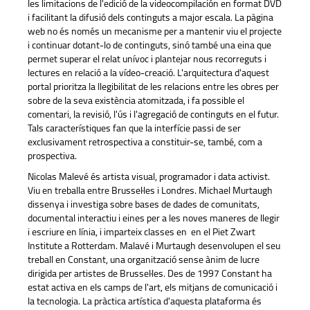
les limitacions de l'edició de la videocompilación en format DVD
i facilitant la difusió dels continguts a major escala. La pàgina
web no és només un mecanisme per a mantenir viu el projecte
i continuar dotant-lo de continguts, sinó també una eina que
permet superar el relat unívoc i plantejar nous recorreguts i
lectures en relació a la vídeo-creació. L'arquitectura d'aquest
portal prioritza la llegibilitat de les relacions entre les obres per
sobre de la seva existència atomitzada, i fa possible el
comentari, la revisió, l'ús i l'agregació de continguts en el futur.
Tals característiques fan que la interfície passi de ser
exclusivament retrospectiva a constituir-se, també, com a
prospectiva.
Nicolas Malevé és artista visual, programador i data activist.
Viu en treballa entre Brussel·les i Londres. Michael Murtaugh
dissenya i investiga sobre bases de dades de comunitats,
documental interactiu i eines per a les noves maneres de llegir
i escriure en línia, i imparteix classes en en el Piet Zwart
Institute a Rotterdam. Malavé i Murtaugh desenvolupen el seu
treball en Constant, una organització sense ànim de lucre
dirigida per artistes de Brussel·les. Des de 1997 Constant ha
estat activa en els camps de l'art, els mitjans de comunicació i
la tecnologia. La pràctica artística d'aquesta plataforma és