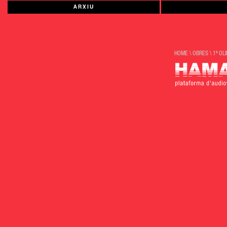
ARXIU
HOME
\
OBRES
\
1ª OL