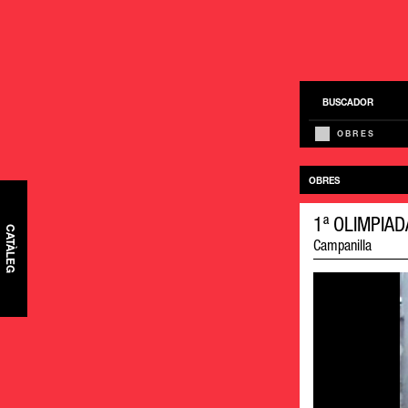
BUSCADOR
OBRES
OBRES
1ª OLIMPIA
CATÀLEG
Campanilla