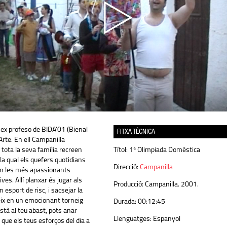
 ex profeso de BIDA’01 (Bienal
FITXA TÈCNICA
Arte. En ell Campanilla
ota la seva família recreen
Títol:
1ª Olimpiada Doméstica
la qual els quefers quotidians
Direcció:
Campanilla
n les més apassionants
ves. Allí planxar és jugar als
Producció:
Campanilla. 2001.
un esport de risc, i sacsejar la
eix en un emocionant torneig
Durada:
00:12:45
està al teu abast, pots anar
Llenguatges:
Espanyol
que els teus esforços del dia a