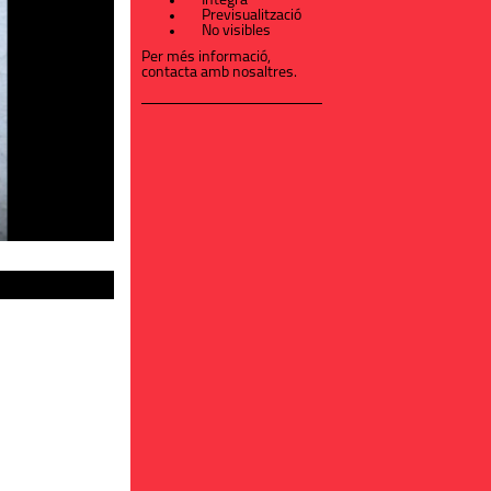
Íntegra
Previsualització
No visibles
Per més informació,
contacta amb nosaltres
.