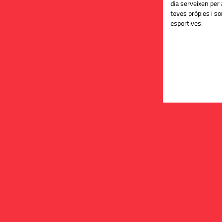
dia serveixen per 
teves pròpies i s
esportives.