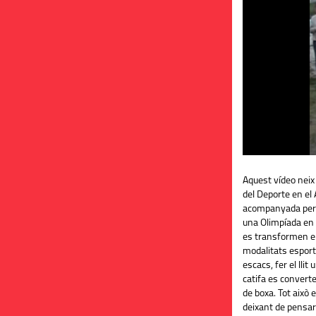
Aquest vídeo neix
del Deporte en el 
acompanyada per t
una Olimpíada en 
es transformen e
modalitats esporti
escacs, fer el llit 
catifa es convert
de boxa. Tot això 
deixant de pensar 