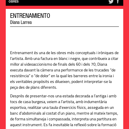
OBRES
ENTRENAMIENTO
Diana Larrea
Entrenament és una de les obres més conceptuals i iròniques de
l'artista. Amb una factura en blanc i negre, que contribueix a citar
millor al videoaccionismo de finals dels 60 i dels 70, Diana
executa davant la càmera una performance de les trucades “de
resistència” o “de dolor” en la qual les barreres entre la ironia i
els veritables propòsits es dilueixen, podent interpretar-se la
peça des de plans diferents.
Després de presentar-nos una estada decorada a l'antiga i amb
tocs de casa burgesa, veiem a l'artista, amb indumentària
esportiva, realitzar una taula d'exercicis físics, asseguda en un
banc d'abdominals al costat d'un piano, mentre al mateix temps,
de forma simultaneja i compassada, interpreta una partitura en
aquest instrument. Es fa inevitable la reflexió sobre la formació