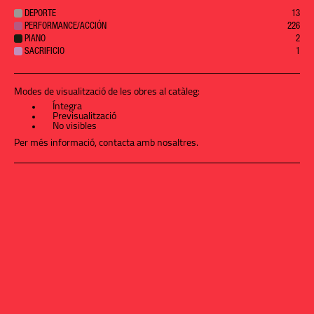
DEPORTE
13
PERFORMANCE/ACCIÓN
226
PIANO
2
SACRIFICIO
1
Modes de visualització de les obres al catàleg:
Íntegra
Previsualització
No visibles
Per més informació,
contacta amb nosaltres
.