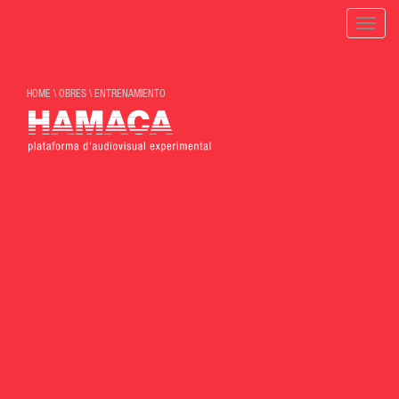
Toggle
naviga
HOME
\
OBRES
\
ENTRENAMIENTO