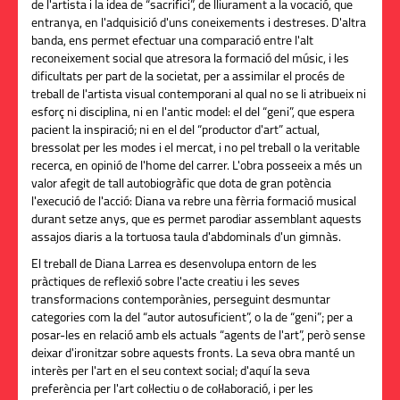
de l'artista i la idea de “sacrifici”, de lliurament a la vocació, que
entranya, en l'adquisició d'uns coneixements i destreses. D'altra
banda, ens permet efectuar una comparació entre l'alt
reconeixement social que atresora la formació del músic, i les
dificultats per part de la societat, per a assimilar el procés de
treball de l'artista visual contemporani al qual no se li atribueix ni
esforç ni disciplina, ni en l'antic model: el del “geni”, que espera
pacient la inspiració; ni en el del “productor d'art” actual,
bressolat per les modes i el mercat, i no pel treball o la veritable
recerca, en opinió de l'home del carrer. L'obra posseeix a més un
valor afegit de tall autobiogràfic que dota de gran potència
l'execució de l'acció: Diana va rebre una fèrria formació musical
durant setze anys, que es permet parodiar assemblant aquests
assajos diaris a la tortuosa taula d'abdominals d'un gimnàs.
El treball de Diana Larrea es desenvolupa entorn de les
pràctiques de reflexió sobre l'acte creatiu i les seves
transformacions contemporànies, perseguint desmuntar
categories com la del “autor autosuficient”, o la de “geni”; per a
posar-les en relació amb els actuals “agents de l'art”, però sense
deixar d'ironitzar sobre aquests fronts. La seva obra manté un
interès per l'art en el seu context social; d'aquí la seva
preferència per l'art col·lectiu o de col·laboració, i per les