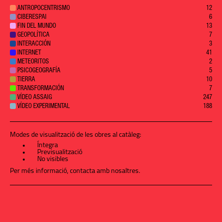
ANTROPOCENTRISMO
12
CIBERESPAI
6
FIN DEL MUNDO
13
GEOPOLÍTICA
7
INTERACCIÓN
3
INTERNET
41
METEORITOS
2
PSICOGEOGRAFÍA
5
TIERRA
10
TRANSFORMACIÓN
7
VÍDEO ASSAIG
247
VÍDEO EXPERIMENTAL
188
Modes de visualització de les obres al catàleg:
Íntegra
Previsualització
No visibles
Per més informació,
contacta amb nosaltres
.