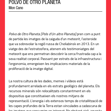
POLVO DE OTRO PLANETA
Mon Cano
Polvo de Otro Planeta [Pols d'Un altre Planeta]
pren com a punt
de partida les imatges de la caiguda d'un meteorit, l'asteroide
que va sobrevolar la regió russa de Cheliabinsk en 2013. En un
viatge des de l'estratosfera, atenem els testimoniatges del
meteorit que ens permetran descobrir la cerca frustrada cap a la
seva realitat corporal. Passant per estrats de la infraestructura i
l'ergonomia, emergeixen les implicacions materials de la
proliferació de la imatge digital.
La nostra cultura de les dades, memes i vídeos està
profundament arrelada en els estrats geològics del planeta. Els
recursos minerals són relocalitzats constantment en els
dispositius que constitueixen els nostres mitjans de
representació. L'energia i els extensos temps de cristal·lització de
les capes profundes de la Terra estan vinculades a cadascuna de