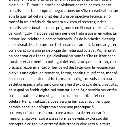
d'alt nivell. Durant un procés de visionat de més de tres-cents
treballs –que han propiciat negociacions on s'ha considerat no tan
sols la qualitat del visionat des d'una perspectiva tècnica, sinó
també la trajectòria del/la artista així com el recorregut dels
treballs seleccionats dins de programes en Hamaca i rellevància
del contingut–, ha observat una sèrie de trets a posar en valor. En
primer lloc, celebrar la democratització i ús de la pràctica d'assaig
audiovisual des del camp de l'art, quan únicament, fa uns anys, era
considerat com una praxi pròpia del mitjà audiovisual. Així, el jurat
ha observat que l'assaig audiovisual no només s'ha utilitzat per a
mostrar visualment el contingut del text, sinó que s'entrellaça en
pràctica i experimentació. També vol destacar com la recuperació
d'arxius analògics, en temàtica, forma, contingut i pràctica, manté
una bona salut, entenent ho formato analògic no sols com una
escletxa especialista, sinó com una via d'exploració de la plasticitat
de la qual ho àmbit digital sol mancar. L'analògic sembla ser entès
com un material a investigar i practicar possibilitat, fet que
celebra. Per a finalitzar, s'observa una temàtica recurrent que
sembla esdevenir símptoma sobre una preocupació
contemporània: el món rural com a manera de recuperació de
memòria, aproximació a altres formes de vida, exploració del
concepte d'origen, valorització dels treballs vinculats a la terra i