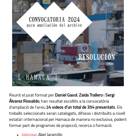
Reunit el jurat format per
Daniel Gasol
,
Zaida Trallero
i
Sergi
Álvarez Riosalido
, han resultat escollits a la convocatòria
d'ampliació de l'arxiu
24 vídeos d'un total de 354 presentats
. Els
treballs seleccionats seran catalogats, difosos i distribuïts a nivell
estatal i internacional per Hamaca de manera no exclusiva, podent
formar part de programes de projecció, recerca o formació.
Jolonque
,
Abel Jaramillo