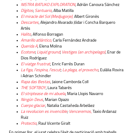
NISTRA BATUKO EXPLORATION
, Adrián Canoura Sánchez
Dígitos
;
Santuario
,
Alba Matilla
El miracle del Sol (Medjugorje)
,
Albert Gironès
Descartes
, Alejandro Alvarado Jódar i Concha Barquero
Artés
Halito
, Alfonso Borragan
Amarillo atlántico
,
Carla Fernández Andrade
Querida A
, Elena Molina
Ecotone
;
Liquid ground
;
Vestiges (an archipelago)
, Enar de
Dios Rodríguez
El viatge frustrat
, Enric Farrés Duran
La figa, l’espina, l’escut
;
La plaga, el provecho
,
Eulàlia Rovira
i Adrian Schindler
Rapa das Bestas
, Jaione Camborda Coll
THE SOFTBOY
, Laura Tabarés
El striptease de mi abuela
, Maria Llopis Navarro
Ningún Deus
, Marian Opazo
Cuerpo glaciar
, Natalia Castañeda Arbeláez
La revolucion es invencible
;
Venceremos
,
Taxio Ardanaz
Ruiz
Protectio
, Raul Vicente Giralt
En primer lloc, el jurat celebra l'èxit de participació amb treballs